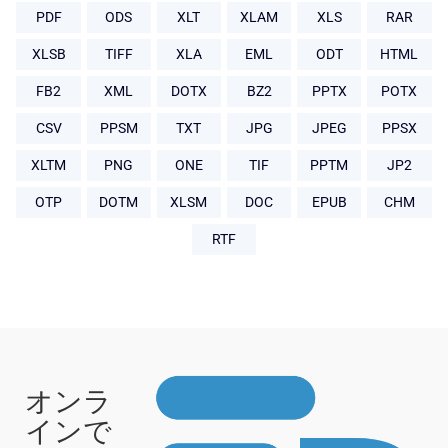
PDF
ODS
XLT
XLAM
XLS
RAR
XLSB
TIFF
XLA
EML
ODT
HTML
FB2
XML
DOTX
BZ2
PPTX
POTX
CSV
PPSM
TXT
JPG
JPEG
PPSX
XLTM
PNG
ONE
TIF
PPTM
JP2
OTP
DOTM
XLSM
DOC
EPUB
CHM
RTF
オンラ
インで