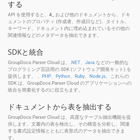
する
API を使用すると、
4
_ および他のドキュメントから、ドキ
ュメントのプロパティ (作成者、作成日など)、タイトル、
キーワード、ドキュメント内に埋め込まれているその他の
関連情報などのメタデータを抽出できます。
SDKと統合
GroupDocs.Parser Cloud は、
.NET
、
Java
などの一般的な
プログラミング言語用の SDK (ソフトウェア開発キット) を
提供します。 、
PHP
、
Python
、
Ruby
、
Node.js
。これらの
SDK は、GroupDocs.Parser Cloud のアプリケーションへの
統合を簡素化するのに役立ちます。
ドキュメントから表を抽出する
GroupDocs.Parser Cloud は、高度なテーブル抽出機能を提
供します。文書内の表を検出し、その構造を分析し、関連
する書式設定情報とともに表形式のデータを抽出できま
す。