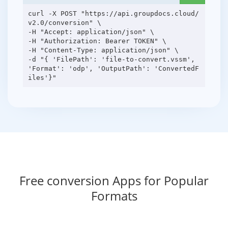
curl -X POST "https://api.groupdocs.cloud/
v2.0/conversion" \
-H "Accept: application/json" \
-H "Authorization: Bearer TOKEN" \
-H "Content-Type: application/json" \
-d "{ 'FilePath': 'file-to-convert.vssm',
'Format': 'odp', 'OutputPath': 'ConvertedF
Free conversion Apps for Popular
Formats