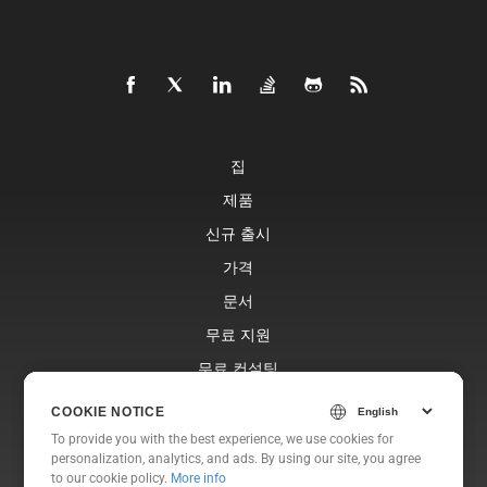
집
제품
신규 출시
가격
문서
무료 지원
무료 컨설팅
블로그
COOKIE NOTICE
COOKIE NOTICE
웹사이트
To provide you with the best experience, we use cookies for
To provide you with the best experience, we use cookies for
personalization, analytics, and ads. By using our site, you agree
personalization, analytics, and ads. By using our site, you agree
에 대한
to
to our cookie policy.
our cookie policy
.
More info