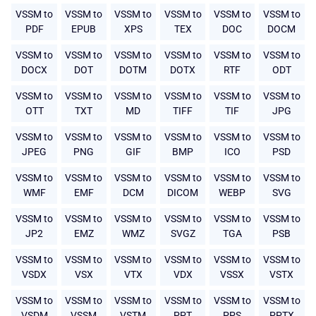
VSSM to
VSSM to
VSSM to
VSSM to
VSSM to
VSSM to
PDF
EPUB
XPS
TEX
DOC
DOCM
VSSM to
VSSM to
VSSM to
VSSM to
VSSM to
VSSM to
DOCX
DOT
DOTM
DOTX
RTF
ODT
VSSM to
VSSM to
VSSM to
VSSM to
VSSM to
VSSM to
OTT
TXT
MD
TIFF
TIF
JPG
VSSM to
VSSM to
VSSM to
VSSM to
VSSM to
VSSM to
JPEG
PNG
GIF
BMP
ICO
PSD
VSSM to
VSSM to
VSSM to
VSSM to
VSSM to
VSSM to
WMF
EMF
DCM
DICOM
WEBP
SVG
VSSM to
VSSM to
VSSM to
VSSM to
VSSM to
VSSM to
JP2
EMZ
WMZ
SVGZ
TGA
PSB
VSSM to
VSSM to
VSSM to
VSSM to
VSSM to
VSSM to
VSDX
VSX
VTX
VDX
VSSX
VSTX
VSSM to
VSSM to
VSSM to
VSSM to
VSSM to
VSSM to
VSDM
VSSM
VSTM
PPT
PPS
PPTX