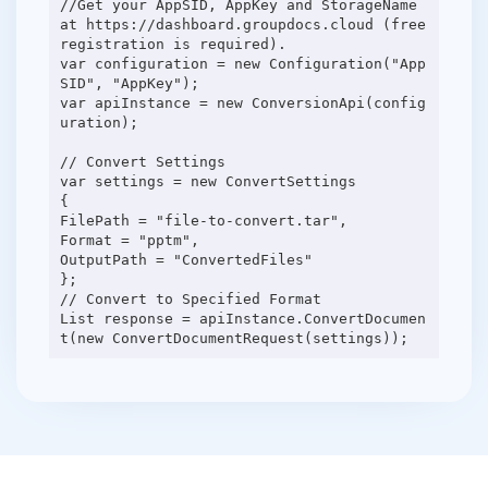
//Get your AppSID, AppKey and StorageName
at https://dashboard.groupdocs.cloud (free
registration is required).
var configuration = new Configuration("App
SID", "AppKey");
var apiInstance = new ConversionApi(config
uration);
// Convert Settings
var settings = new ConvertSettings
{
FilePath = "file-to-convert.tar",
Format = "pptm",
OutputPath = "ConvertedFiles"
};
// Convert to Specified Format
List response = apiInstance.ConvertDocumen