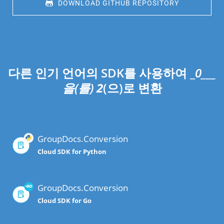
 DOWNLOAD GITHUB REPOSITORY
다른 인기 언어의 SDK를 사용하여 _
0___
을(를)
2
(으)로 변환
GroupDocs.Conversion
Cloud SDK for Python
GroupDocs.Conversion
Cloud SDK for Go