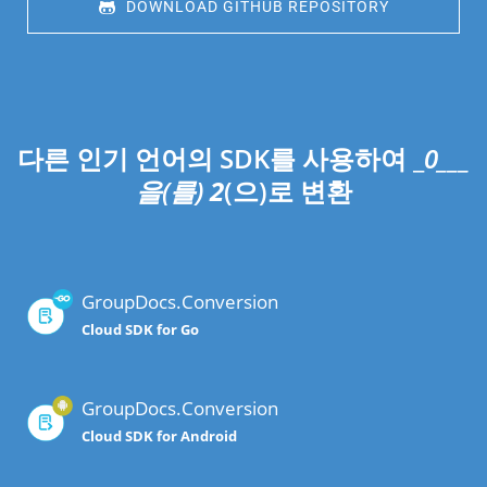
 DOWNLOAD GITHUB REPOSITORY
다른 인기 언어의 SDK를 사용하여 _
0___
을(를)
2
(으)로 변환
GroupDocs.Conversion
Cloud SDK for Go
GroupDocs.Conversion
Cloud SDK for Android