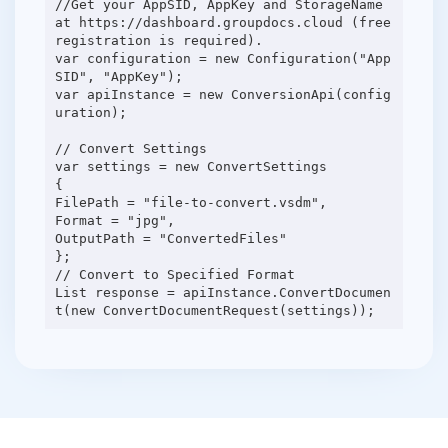
//Get your AppSID, AppKey and StorageName
at https://dashboard.groupdocs.cloud (free
registration is required).
var configuration = new Configuration("App
SID", "AppKey");
var apiInstance = new ConversionApi(config
uration);
// Convert Settings
var settings = new ConvertSettings
{
FilePath = "file-to-convert.vsdm",
Format = "jpg",
OutputPath = "ConvertedFiles"
};
// Convert to Specified Format
List response = apiInstance.ConvertDocumen