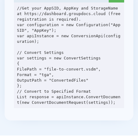
//Get your AppSID, AppKey and StorageName
at https://dashboard.groupdocs.cloud (free
registration is required).
var configuration = new Configuration("App
SID", "AppKey");
var apiInstance = new ConversionApi(config
uration);
// Convert Settings
var settings = new ConvertSettings
{
FilePath = "file-to-convert.vsdm",
Format = "tga",
OutputPath = "ConvertedFiles"
};
// Convert to Specified Format
List response = apiInstance.ConvertDocumen