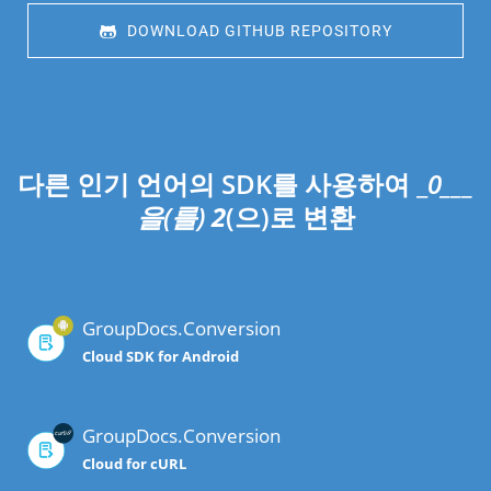
 DOWNLOAD GITHUB REPOSITORY
다른 인기 언어의 SDK를 사용하여 _
0___
을(를)
2
(으)로 변환
GroupDocs.Conversion
Cloud SDK for Android
GroupDocs.Conversion
Cloud for cURL