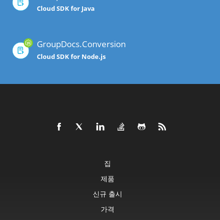
Cloud SDK for Java
GroupDocs.Conversion
Cloud SDK for Node.js
집
제품
신규 출시
가격