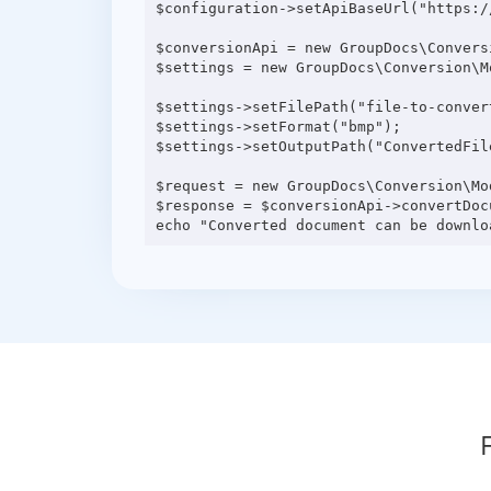
$configuration->setApiBaseUrl("https:/
$conversionApi = new GroupDocs\Convers
$settings = new GroupDocs\Conversion\M
$settings->setFilePath("file-to-convert
$settings->setFormat("bmp");

$settings->setOutputPath("ConvertedFile
$request = new GroupDocs\Conversion\Mo
$response = $conversionApi->convertDocu