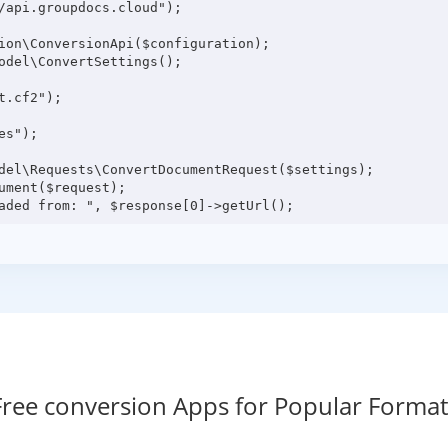
/api.groupdocs.cloud");

ion\ConversionApi($configuration);

odel\ConvertSettings();

.cf2");

s");

del\Requests\ConvertDocumentRequest($settings);

ment($request);

Free conversion Apps for Popular Format