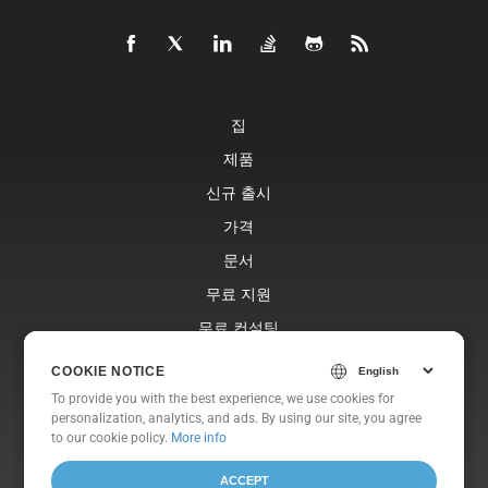
집
제품
신규 출시
가격
문서
무료 지원
무료 컨설팅
블로그
COOKIE NOTICE
COOKIE NOTICE
웹사이트
To provide you with the best experience, we use cookies for
To provide you with the best experience, we use cookies for
personalization, analytics, and ads. By using our site, you agree
personalization, analytics, and ads. By using our site, you agree
에 대한
to
to our cookie policy.
our cookie policy
.
More info
ACCEPT
ACCEPT