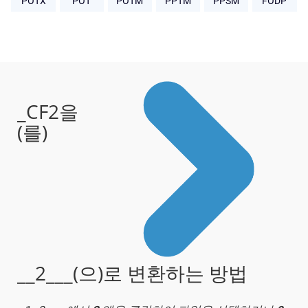
POTX
POT
POTM
PPTM
PPSM
FODP
_CF2을
(를)
__2___(으)로 변환하는 방법