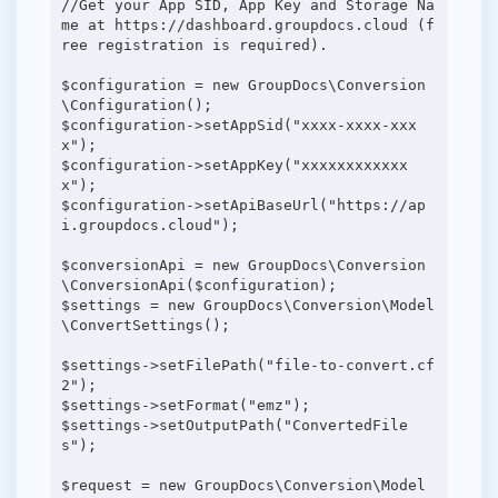
//Get your App SID, App Key and Storage Na
me at https://dashboard.groupdocs.cloud (f
ree registration is required).
$configuration = new GroupDocs\Conversion
\Configuration();
$configuration->setAppSid("xxxx-xxxx-xxx
x");
$configuration->setAppKey("xxxxxxxxxxxx
x");
$configuration->setApiBaseUrl("https://ap
i.groupdocs.cloud");
$conversionApi = new GroupDocs\Conversion
\ConversionApi($configuration);
$settings = new GroupDocs\Conversion\Model
\ConvertSettings();
$settings->setFilePath("file-to-convert.cf
2");
$settings->setFormat("emz");
$settings->setOutputPath("ConvertedFile
s");
$request = new GroupDocs\Conversion\Model