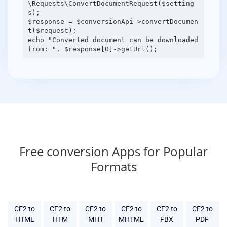
\Requests\ConvertDocumentRequest($setting
s);
$response = $conversionApi->convertDocumen
t($request);
echo "Converted document can be downloaded
Free conversion Apps for Popular
Formats
CF2 to
CF2 to
CF2 to
CF2 to
CF2 to
CF2 to
HTML
HTM
MHT
MHTML
FBX
PDF