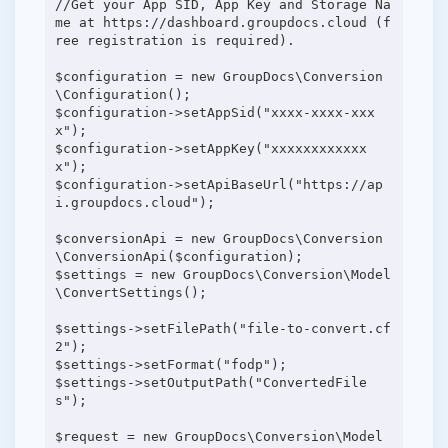
//Get your App SID, App Key and Storage Na
me at https://dashboard.groupdocs.cloud (f
ree registration is required).
$configuration = new GroupDocs\Conversion
\Configuration();
$configuration->setAppSid("xxxx-xxxx-xxx
x");
$configuration->setAppKey("xxxxxxxxxxxx
x");
$configuration->setApiBaseUrl("https://ap
i.groupdocs.cloud");
$conversionApi = new GroupDocs\Conversion
\ConversionApi($configuration);
$settings = new GroupDocs\Conversion\Model
\ConvertSettings();
$settings->setFilePath("file-to-convert.cf
2");
$settings->setFormat("fodp");
$settings->setOutputPath("ConvertedFile
s");
$request = new GroupDocs\Conversion\Model