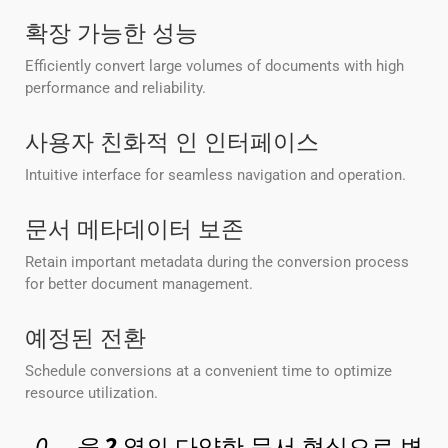
확장 가능한 성능
Efficiently convert large volumes of documents with high
performance and reliability.
사용자 친화적 인 인터페이스
Intuitive interface for seamless navigation and operation.
문서 메타데이터 보존
Retain important metadata during the conversion process
for better document management.
예정된 전환
Schedule conversions at a convenient time to optimize
resource utilization.
_
0___을
2
옆의 다양한 문서 형식으로 변