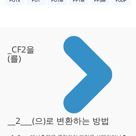
POTX
POT
POTM
PPTM
PPSM
FODP
_CF2을
(를)
__2___(으)로 변환하는 방법