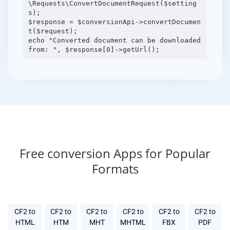
\Requests\ConvertDocumentRequest($setting
s);
$response = $conversionApi->convertDocumen
t($request);
echo "Converted document can be downloaded
Free conversion Apps for Popular
Formats
CF2 to
CF2 to
CF2 to
CF2 to
CF2 to
CF2 to
HTML
HTM
MHT
MHTML
FBX
PDF