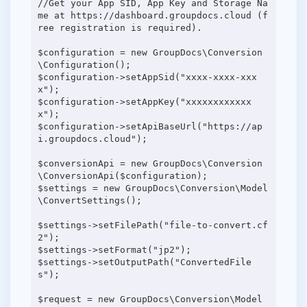
//Get your App SID, App Key and Storage Na
me at https://dashboard.groupdocs.cloud (f
ree registration is required).
$configuration = new GroupDocs\Conversion
\Configuration();
$configuration->setAppSid("xxxx-xxxx-xxx
x");
$configuration->setAppKey("xxxxxxxxxxxx
x");
$configuration->setApiBaseUrl("https://ap
i.groupdocs.cloud");
$conversionApi = new GroupDocs\Conversion
\ConversionApi($configuration);
$settings = new GroupDocs\Conversion\Model
\ConvertSettings();
$settings->setFilePath("file-to-convert.cf
2");
$settings->setFormat("jp2");
$settings->setOutputPath("ConvertedFile
s");
$request = new GroupDocs\Conversion\Model