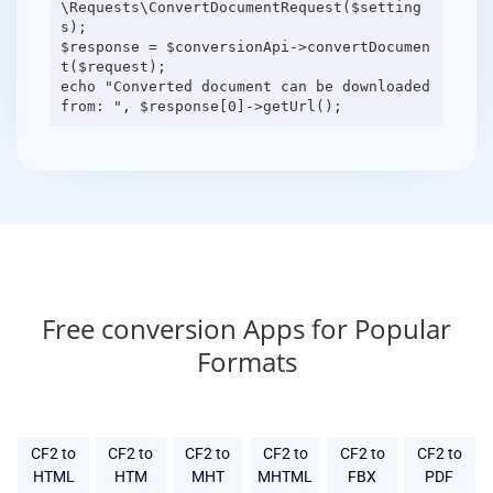
\Requests\ConvertDocumentRequest($setting
s);
$response = $conversionApi->convertDocumen
t($request);
echo "Converted document can be downloaded
Free conversion Apps for Popular
Formats
CF2 to
CF2 to
CF2 to
CF2 to
CF2 to
CF2 to
HTML
HTM
MHT
MHTML
FBX
PDF