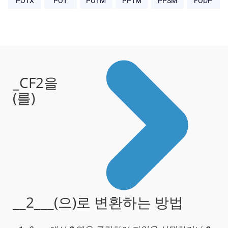
POTX
POT
POTM
PPTM
PPSM
FODP
_CF2을
(를)
__2___(으)로 변환하는 방법