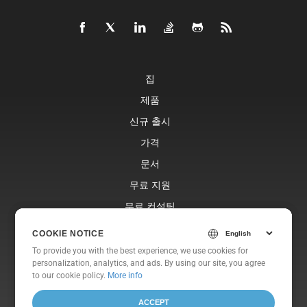
집
제품
신규 출시
가격
문서
무료 지원
무료 컨설팅
블로그
COOKIE NOTICE
COOKIE NOTICE
웹사이트
To provide you with the best experience, we use cookies for
To provide you with the best experience, we use cookies for
personalization, analytics, and ads. By using our site, you agree
personalization, analytics, and ads. By using our site, you agree
에 대한
to
to our cookie policy.
our cookie policy
.
More info
ACCEPT
ACCEPT