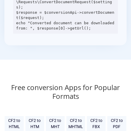
\Requests\ConvertDocumentRequest($setting
s);
$response = $conversionApi->convertDocumen
t($request);
echo "Converted document can be downloaded
Free conversion Apps for Popular
Formats
CF2 to
CF2 to
CF2 to
CF2 to
CF2 to
CF2 to
HTML
HTM
MHT
MHTML
FBX
PDF