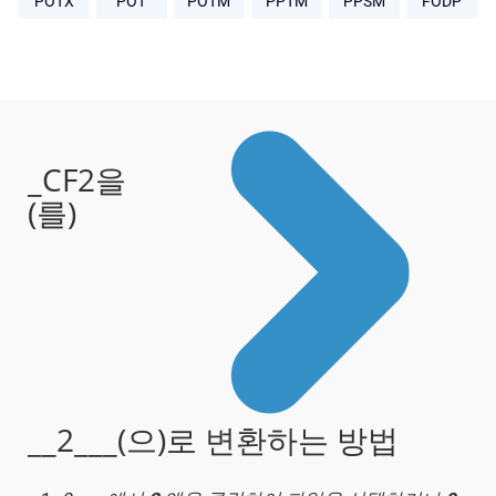
POTX
POT
POTM
PPTM
PPSM
FODP
_CF2을
(를)
__2___(으)로 변환하는 방법