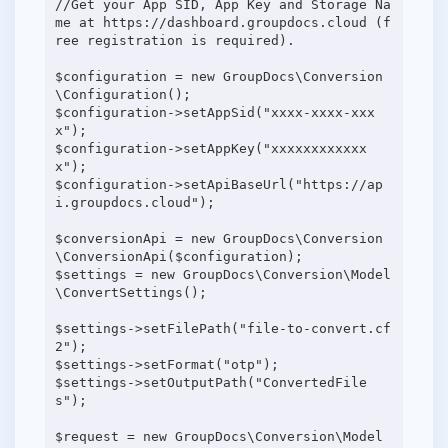
//Get your App SID, App Key and Storage Na
me at https://dashboard.groupdocs.cloud (f
ree registration is required).
$configuration = new GroupDocs\Conversion
\Configuration();
$configuration->setAppSid("xxxx-xxxx-xxx
x");
$configuration->setAppKey("xxxxxxxxxxxx
x");
$configuration->setApiBaseUrl("https://ap
i.groupdocs.cloud");
$conversionApi = new GroupDocs\Conversion
\ConversionApi($configuration);
$settings = new GroupDocs\Conversion\Model
\ConvertSettings();
$settings->setFilePath("file-to-convert.cf
2");
$settings->setFormat("otp");
$settings->setOutputPath("ConvertedFile
s");
$request = new GroupDocs\Conversion\Model