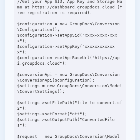
//Get your App SID, App Key and Storage Na
me at https://dashboard.groupdocs.cloud (f
ree registration is required).
$configuration = new GroupDocs\Conversion
\Configuration();
$configuration->setAppSid("xxxx-xxxx-xxx
x");
$configuration->setAppKey("xxxxxxxxxxxx
x");
$configuration->setApiBaseUrl("https://ap
i.groupdocs.cloud");
$conversionApi = new GroupDocs\Conversion
\ConversionApi($configuration);
$settings = new GroupDocs\Conversion\Model
\ConvertSettings();
$settings->setFilePath("file-to-convert.cf
2");
$settings->setFormat("ott");
$settings->setOutputPath("ConvertedFile
s");
$request = new GroupDocs\Conversion\Model