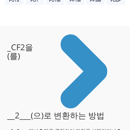
POTX
POT
POTM
PPTM
PPSM
FODP
_CF2을
(를)
__2___(으)로 변환하는 방법