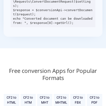
\Requests\ConvertDocumentRequest($setting
s);
$response = $conversionApi->convertDocumen
t($request);
echo "Converted document can be downloaded
Free conversion Apps for Popular
Formats
CF2 to
CF2 to
CF2 to
CF2 to
CF2 to
CF2 to
HTML
HTM
MHT
MHTML
FBX
PDF