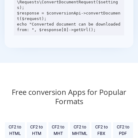
\Requests\ConvertDocumentRequest($setting
s);
$response = $conversionApi->convertDocumen
t($request);
echo "Converted document can be downloaded
Free conversion Apps for Popular
Formats
CF2 to
CF2 to
CF2 to
CF2 to
CF2 to
CF2 to
HTML
HTM
MHT
MHTML
FBX
PDF