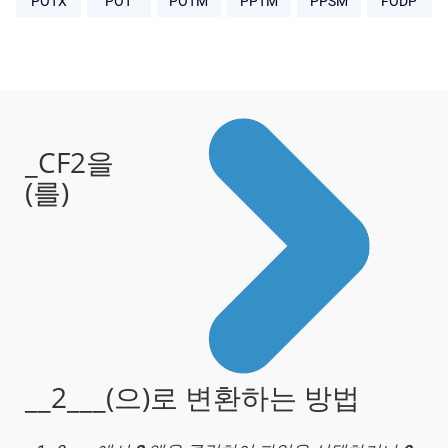
POTX
POT
POTM
PPTM
PPSM
FODP
_CF2을
(를)
__2___(으)로 변환하는 방법