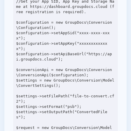
//Get your App SID, App Key and Storage Na
me at https://dashboard.groupdocs.cloud (f
ree registration is required).
$configuration = new GroupDocs\Conversion
\Configuration();
$configuration->setAppSid("xxxx-xxxx-xxx
x");
$configuration->setAppKey("xxxxxxxxxxxx
x");
$configuration->setApiBaseUrl("https://ap
i.groupdocs.cloud");
$conversionApi = new GroupDocs\Conversion
\ConversionApi($configuration);
$settings = new GroupDocs\Conversion\Model
\ConvertSettings();
$settings->setFilePath("file-to-convert.cf
2");
$settings->setFormat("psb");
$settings->setOutputPath("ConvertedFile
s");
$request = new GroupDocs\Conversion\Model