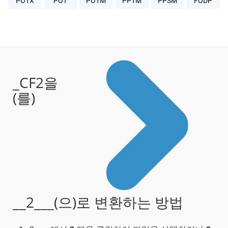
POTX
POT
POTM
PPTM
PPSM
FODP
_CF2을
(를)
__2___(으)로 변환하는 방법