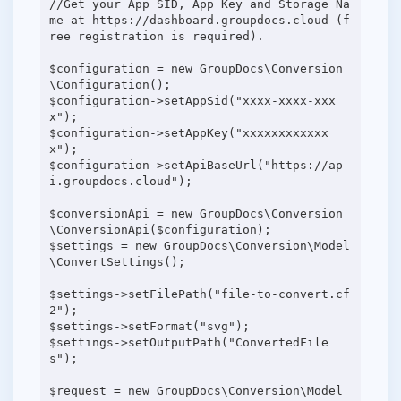
//Get your App SID, App Key and Storage Na
me at https://dashboard.groupdocs.cloud (f
ree registration is required).
$configuration = new GroupDocs\Conversion
\Configuration();
$configuration->setAppSid("xxxx-xxxx-xxx
x");
$configuration->setAppKey("xxxxxxxxxxxx
x");
$configuration->setApiBaseUrl("https://ap
i.groupdocs.cloud");
$conversionApi = new GroupDocs\Conversion
\ConversionApi($configuration);
$settings = new GroupDocs\Conversion\Model
\ConvertSettings();
$settings->setFilePath("file-to-convert.cf
2");
$settings->setFormat("svg");
$settings->setOutputPath("ConvertedFile
s");
$request = new GroupDocs\Conversion\Model