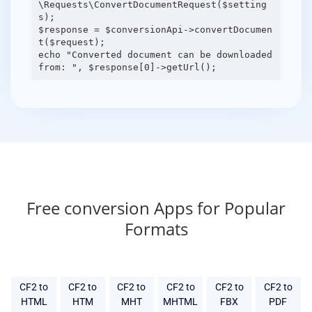
\Requests\ConvertDocumentRequest($setting
s);
$response = $conversionApi->convertDocumen
t($request);
echo "Converted document can be downloaded
Free conversion Apps for Popular
Formats
CF2 to
CF2 to
CF2 to
CF2 to
CF2 to
CF2 to
HTML
HTM
MHT
MHTML
FBX
PDF