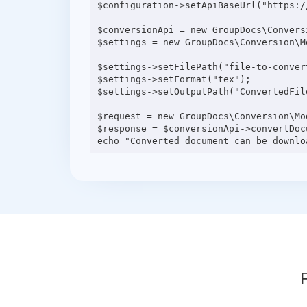
$configuration->setApiBaseUrl("https:/
$conversionApi = new GroupDocs\Convers
$settings = new GroupDocs\Conversion\M
$settings->setFilePath("file-to-convert
$settings->setFormat("tex");

$settings->setOutputPath("ConvertedFile
$request = new GroupDocs\Conversion\Mo
$response = $conversionApi->convertDocu