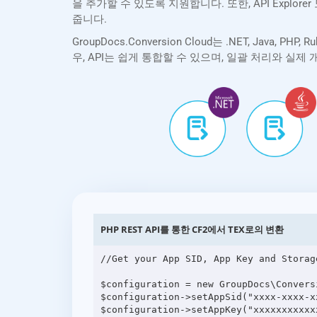
을 추가할 수 있도록 지원합니다. 또한, API Expl
줍니다.
GroupDocs.Conversion Cloud는 .NET, Java, 
우, API는 쉽게 통합할 수 있으며, 일괄 처리와 실
PHP REST API를 통한 CF2에서 TEX로의 변환
//Get your App SID, App Key and Storag
$configuration = new GroupDocs\Convers
$configuration->setAppSid("xxxx-xxxx-xx
$configuration->setAppKey("xxxxxxxxxxxx