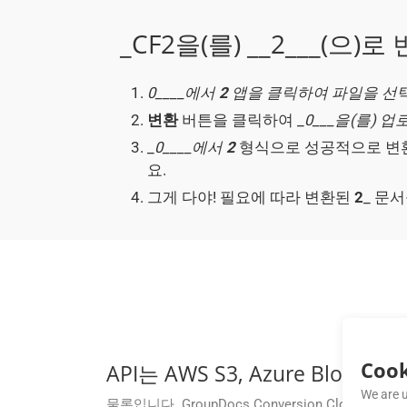
_CF2을(를) __2___(으
0____에서
2
앱을 클릭하여 파일을 
변환
버튼을 클릭하여 _
0___을(를) 
_
0____에서
2
형식으로 성공적으로 변환
요.
그게 다야! 필요에 따라 변환된
2
_ 문
Cook
API는 AWS S3, Azure Bl
We are u
물론입니다. GroupDocs.Conversion Cl