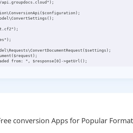
/api.groupdocs.cloud");

ion\ConversionApi($configuration);

odel\ConvertSettings();

.cf2");

s");

del\Requests\ConvertDocumentRequest($settings);

ment($request);

Free conversion Apps for Popular Format