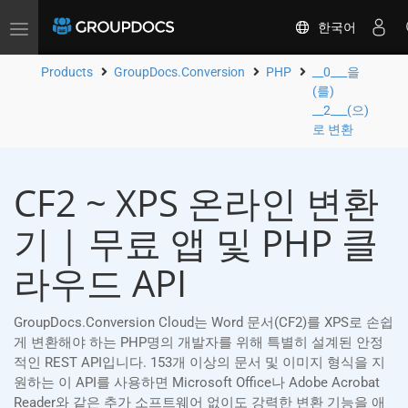
한국어
Toggle
navigation
Products
GroupDocs.Conversion
PHP
__0___을
(를)
__2___(으)
로 변환
CF2 ~ XPS 온라인 변환
기 | 무료 앱 및 PHP 클
라우드 API
GroupDocs.Conversion Cloud는 Word 문서(CF2)를 XPS로 손쉽
게 변환해야 하는 PHP명의 개발자를 위해 특별히 설계된 안정
적인 REST API입니다. 153개 이상의 문서 및 이미지 형식을 지
원하는 이 API를 사용하면 Microsoft Office나 Adobe Acrobat
Reader와 같은 추가 소프트웨어 없이도 강력한 변환 기능을 애