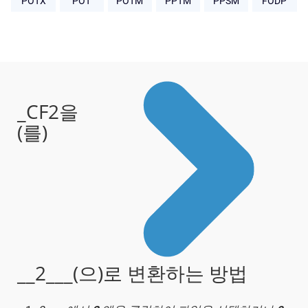
POTX
POT
POTM
PPTM
PPSM
FODP
_CF2을
(를)
__2___(으)로 변환하는 방법