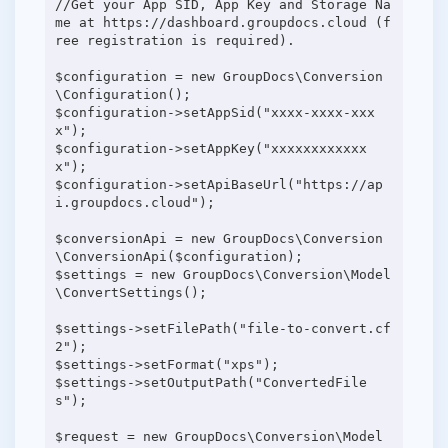
//Get your App SID, App Key and Storage Na
me at https://dashboard.groupdocs.cloud (f
ree registration is required).
$configuration = new GroupDocs\Conversion
\Configuration();
$configuration->setAppSid("xxxx-xxxx-xxx
x");
$configuration->setAppKey("xxxxxxxxxxxx
x");
$configuration->setApiBaseUrl("https://ap
i.groupdocs.cloud");
$conversionApi = new GroupDocs\Conversion
\ConversionApi($configuration);
$settings = new GroupDocs\Conversion\Model
\ConvertSettings();
$settings->setFilePath("file-to-convert.cf
2");
$settings->setFormat("xps");
$settings->setOutputPath("ConvertedFile
s");
$request = new GroupDocs\Conversion\Model