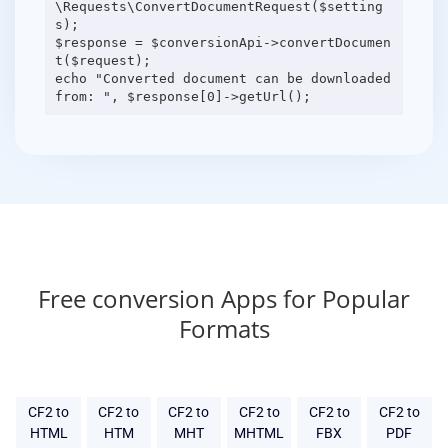
\Requests\ConvertDocumentRequest($setting
s);
$response = $conversionApi->convertDocumen
t($request);
echo "Converted document can be downloaded
Free conversion Apps for Popular
Formats
CF2 to
CF2 to
CF2 to
CF2 to
CF2 to
CF2 to
HTML
HTM
MHT
MHTML
FBX
PDF