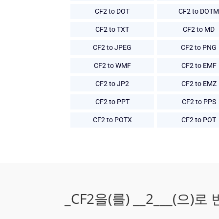
CF2 to DOT
CF2 to DOTM
CF2 to TXT
CF2 to MD
CF2 to JPEG
CF2 to PNG
CF2 to WMF
CF2 to EMF
CF2 to JP2
CF2 to EMZ
CF2 to PPT
CF2 to PPS
CF2 to POTX
CF2 to POT
_CF2을(를) __2___(으