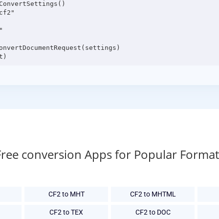
onvertSettings()

f2"



onvertDocumentRequest(settings)

Free conversion Apps for Popular Format
CF2 to MHT
CF2 to MHTML
CF2 to TEX
CF2 to DOC