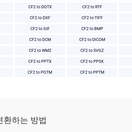
CF2 to DOTX
CF2 to RTF
CF2 to DXF
CF2 to TIFF
CF2 to GIF
CF2 to BMP
CF2 to DCM
CF2 to DICOM
CF2 to WMZ
CF2 to SVGZ
CF2 to PPTX
CF2 to PPSX
CF2 to POTM
CF2 to PPTM
)로 변환하는 방법