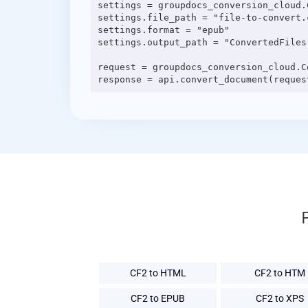
settings = groupdocs_conversion_cloud.C
settings.file_path = "file-to-convert.c
settings.format = "epub"

settings.output_path = "ConvertedFiles"
request = groupdocs_conversion_cloud.C
CF2 to HTML
CF2 to HTM
CF2 to EPUB
CF2 to XPS