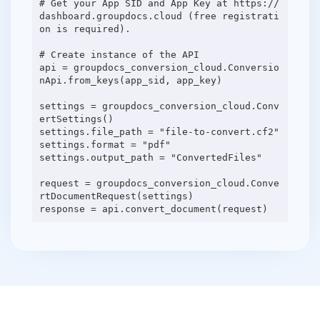
# Get your App SID and App Key at https://
dashboard.groupdocs.cloud (free registrati
on is required).
# Create instance of the API
api = groupdocs_conversion_cloud.Conversio
nApi.from_keys(app_sid, app_key)
settings = groupdocs_conversion_cloud.Conv
ertSettings()
settings.file_path = "file-to-convert.cf2"
settings.format = "pdf"
settings.output_path = "ConvertedFiles"
request = groupdocs_conversion_cloud.Conve
rtDocumentRequest(settings)