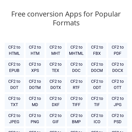
Free conversion Apps for Popular
Formats
CF2 to
CF2 to
CF2 to
CF2 to
CF2 to
CF2 to
HTML
HTM
MHT
MHTML
FBX
PDF
CF2 to
CF2 to
CF2 to
CF2 to
CF2 to
CF2 to
EPUB
XPS
TEX
DOC
DOCM
DOCX
CF2 to
CF2 to
CF2 to
CF2 to
CF2 to
CF2 to
DOT
DOTM
DOTX
RTF
ODT
OTT
CF2 to
CF2 to
CF2 to
CF2 to
CF2 to
CF2 to
TXT
MD
DXF
TIFF
TIF
JPG
CF2 to
CF2 to
CF2 to
CF2 to
CF2 to
CF2 to
JPEG
PNG
GIF
BMP
ICO
PSD