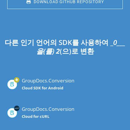
 DOWNLOAD GITHUB REPOSITORY
다른 인기 언어의 SDK를 사용하여 _
0___
을(를)
2
(으)로 변환
GroupDocs.Conversion
Cloud SDK for Android
GroupDocs.Conversion
Cloud for cURL