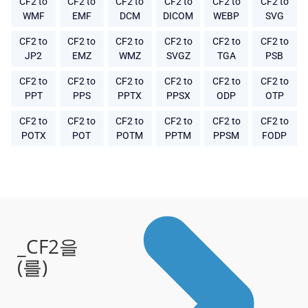
CF2 to
CF2 to
CF2 to
CF2 to
CF2 to
CF2 to
WMF
EMF
DCM
DICOM
WEBP
SVG
CF2 to
CF2 to
CF2 to
CF2 to
CF2 to
CF2 to
JP2
EMZ
WMZ
SVGZ
TGA
PSB
CF2 to
CF2 to
CF2 to
CF2 to
CF2 to
CF2 to
PPT
PPS
PPTX
PPSX
ODP
OTP
CF2 to
CF2 to
CF2 to
CF2 to
CF2 to
CF2 to
POTX
POT
POTM
PPTM
PPSM
FODP
_CF2을
(를)