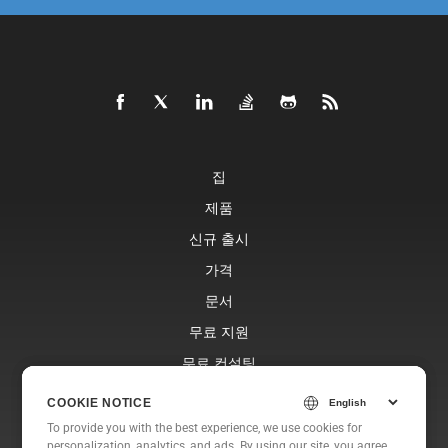
집
제품
신규 출시
가격
문서
무료 지원
무료 컨설팅
블로그
COOKIE NOTICE
COOKIE NOTICE
웹사이트
To provide you with the best experience, we use cookies for
To provide you with the best experience, we use cookies for
personalization, analytics, and ads. By using our site, you agree
personalization, analytics, and ads. By using our site, you agree