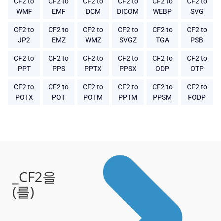
CF2 to
CF2 to
CF2 to
CF2 to
CF2 to
CF2 to
WMF
EMF
DCM
DICOM
WEBP
SVG
CF2 to
CF2 to
CF2 to
CF2 to
CF2 to
CF2 to
JP2
EMZ
WMZ
SVGZ
TGA
PSB
CF2 to
CF2 to
CF2 to
CF2 to
CF2 to
CF2 to
PPT
PPS
PPTX
PPSX
ODP
OTP
CF2 to
CF2 to
CF2 to
CF2 to
CF2 to
CF2 to
POTX
POT
POTM
PPTM
PPSM
FODP
_CF2을
(를)