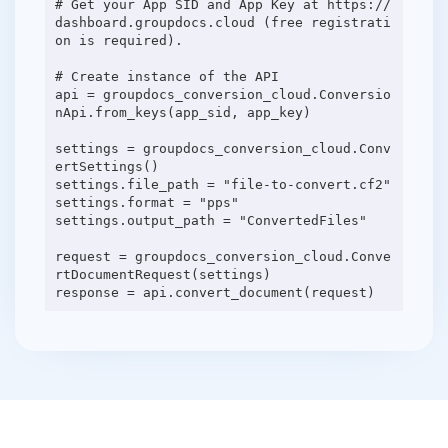
# Get your App SID and App Key at https://
dashboard.groupdocs.cloud (free registrati
on is required).
# Create instance of the API
api = groupdocs_conversion_cloud.Conversio
nApi.from_keys(app_sid, app_key)
settings = groupdocs_conversion_cloud.Conv
ertSettings()
settings.file_path = "file-to-convert.cf2"
settings.format = "pps"
settings.output_path = "ConvertedFiles"
request = groupdocs_conversion_cloud.Conve
rtDocumentRequest(settings)