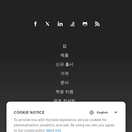
집
제품
신규 출시
가격
문서
무료 지원
무료 컨설팅
블로그
COOKIE NOTICE
COOKIE NOTICE
웹사이트
To provide you with the best experience, we use cookies for
To provide you with the best experience, we use cookies for
personalization, analytics, and ads. By using our site, you agree
personalization, analytics, and ads. By using our site, you agree
에 대한
to
to our cookie policy.
our cookie policy
.
More info