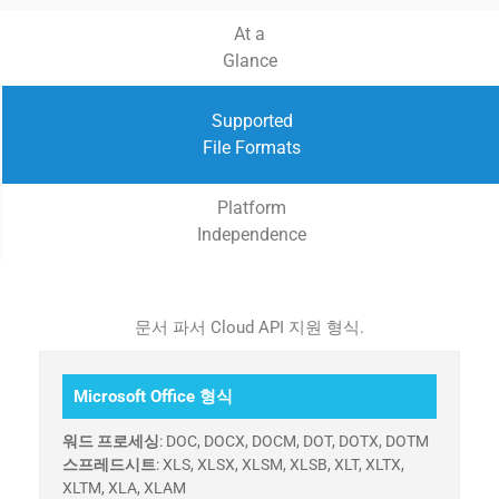
At a
Glance
Supported
File Formats
Platform
Independence
문서 파서 Cloud API 지원 형식.
Microsoft Office 형식
워드 프로세싱
: DOC, DOCX, DOCM, DOT, DOTX, DOTM
스프레드시트
: XLS, XLSX, XLSM, XLSB, XLT, XLTX,
XLTM, XLA, XLAM