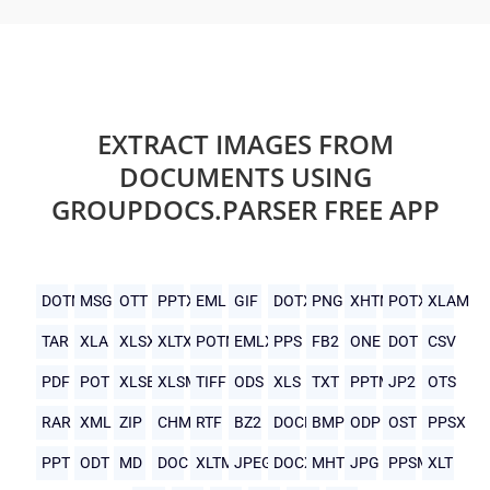
EXTRACT IMAGES FROM
DOCUMENTS USING
GROUPDOCS.PARSER FREE APP
DOTM
MSG
OTT
PPTX
EML
GIF
DOTX
PNG
XHTML
POTX
XLAM
TAR
XLA
XLSX
XLTX
POTM
EMLX
PPS
FB2
ONE
DOT
CSV
PDF
POT
XLSB
XLSM
TIFF
ODS
XLS
TXT
PPTM
JP2
OTS
RAR
XML
ZIP
CHM
RTF
BZ2
DOCM
BMP
ODP
OST
PPSX
PPT
ODT
MD
DOC
XLTM
JPEG
DOCX
MHTML
JPG
PPSM
XLT