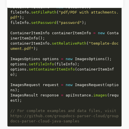
FileInfo fileInfo
=
new
fileInfo.
setFilePath
(
"pdf/PDF with attachments.
pdf"
fileInfo.
setPassword
(
"password"
ContainerItemInfo containerItemInfo
=
new
Conta
containerItemInfo.
setRelativePath
(
"template-doc
ument.pdf"
ImagesOptions options
=
new
options.
setFileInfo
options.
setContainerItemInfo
(containerItemInf
ImagesRequest request
=
new
ImagesRequest(optio
ImagesResult response
=
apiInstance.
images
(requ
// For complete examples and data files, visit
https://github.com/groupdocs-parser-cloud/group
docs-parser-cloud-java-samples