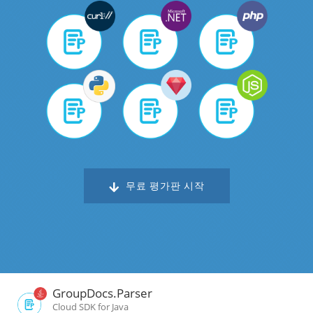
무료 평가판 시작
GroupDocs.Parser
Cloud SDK for Java