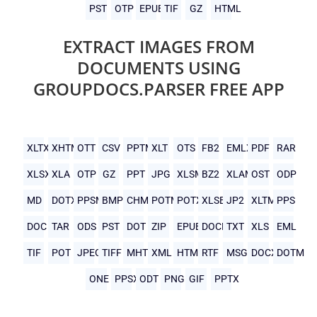
PST
OTP
EPUB
TIF
GZ
HTML
EXTRACT IMAGES FROM
DOCUMENTS USING
GROUPDOCS.PARSER FREE APP
XLTX
XHTML
OTT
CSV
PPTM
XLT
OTS
FB2
EMLX
PDF
RAR
XLSX
XLA
OTP
GZ
PPT
JPG
XLSM
BZ2
XLAM
OST
ODP
MD
DOTX
PPSM
BMP
CHM
POTM
POTX
XLSB
JP2
XLTM
PPS
DOC
TAR
ODS
PST
DOT
ZIP
EPUB
DOCM
TXT
XLS
EML
TIF
POT
JPEG
TIFF
MHTML
XML
HTML
RTF
MSG
DOCX
DOTM
ONE
PPSX
ODT
PNG
GIF
PPTX