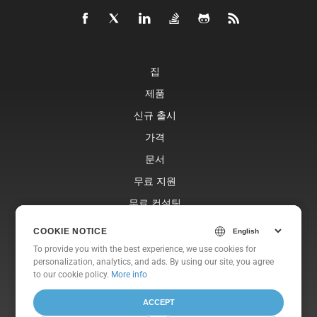
집
제품
신규 출시
가격
문서
무료 지원
무료 컨설팅
블로그
COOKIE NOTICE
COOKIE NOTICE
웹사이트
To provide you with the best experience, we use cookies for
To provide you with the best experience, we use cookies for
personalization, analytics, and ads. By using our site, you agree
personalization, analytics, and ads. By using our site, you agree
에 대한
to
to our cookie policy.
our cookie policy
.
More info
ACCEPT
ACCEPT