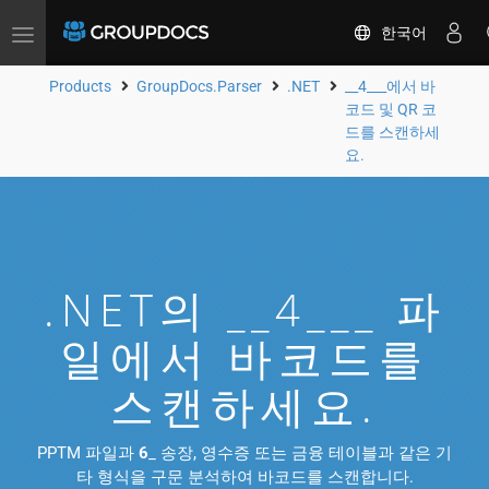
한국어
Toggle
navigation
Products
GroupDocs.Parser
.NET
__4___에서 바
코드 및 QR 코
드를 스캔하세
요.
.NET의 __4___ 파
일에서 바코드를
스캔하세요.
PPTM 파일과
6
_ 송장, 영수증 또는 금융 테이블과 같은 기
타 형식을 구문 분석하여 바코드를 스캔합니다.