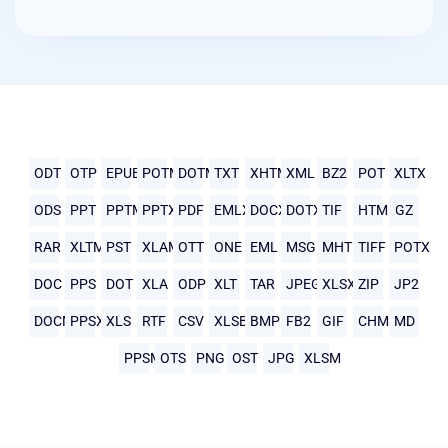
ODT
OTP
EPUB
POTM
DOTM
TXT
XHTML
XML
BZ2
POT
XLTX
ODS
PPT
PPTM
PPTX
PDF
EMLX
DOCX
DOTX
TIF
HTML
GZ
RAR
XLTM
PST
XLAM
OTT
ONE
EML
MSG
MHTML
TIFF
POTX
DOC
PPS
DOT
XLA
ODP
XLT
TAR
JPEG
XLSX
ZIP
JP2
DOCM
PPSX
XLS
RTF
CSV
XLSB
BMP
FB2
GIF
CHM
MD
PPSM
OTS
PNG
OST
JPG
XLSM