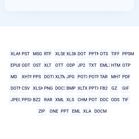
XLAM
PST
MSG
RTF
XLSB
XLSM
DOT
PPTM
OTS
TIFF
PPSM
EPUB
ODT
OST
XLT
OTT
ODP
JP2
TXT
EMLX
HTML
OTP
MD
XHTML
PPS
DOTX
XLTM
JPG
POTX
POTM
TAR
MHTML
PDF
DOTM
CSV
XLSX
PNG
DOCX
BMP
XLTX
PPTX
FB2
GZ
GIF
JPEG
PPSX
BZ2
RAR
XML
XLS
CHM
POT
DOC
ODS
TIF
ZIP
ONE
PPT
EML
XLA
DOCM