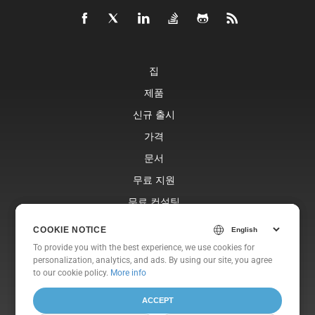
집
제품
신규 출시
가격
문서
무료 지원
무료 컨설팅
블로그
COOKIE NOTICE
COOKIE NOTICE
웹사이트
To provide you with the best experience, we use cookies for
To provide you with the best experience, we use cookies for
personalization, analytics, and ads. By using our site, you agree
personalization, analytics, and ads. By using our site, you agree
에 대한
to
to our cookie policy.
our cookie policy
.
More info
ACCEPT
ACCEPT