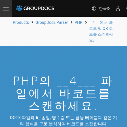
한국어
Toggle
navigation
Products
GroupDocs.Parser
PHP
__4___에서 바
코드 및 QR 코
드를 스캔하세
요.
PHP의 __4___ 파
일에서 바코드를
스캔하세요.
DOTX 파일과
6
_ 송장, 영수증 또는 금융 테이블과 같은 기
타 형식을 구문 분석하여 바코드를 스캔합니다.