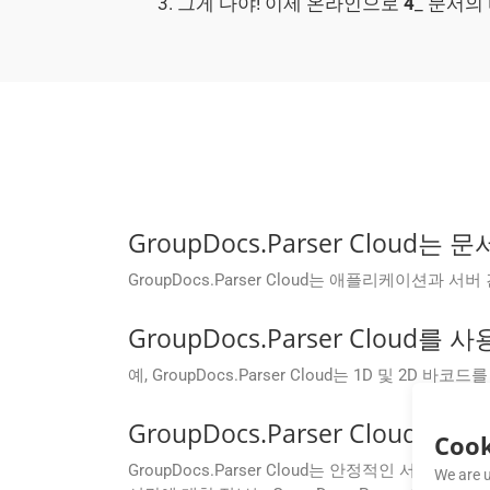
그게 다야! 이제 온라인으로
4
_ 문서의
GroupDocs.Parser Clo
GroupDocs.Parser Cloud는 애플리케이션
GroupDocs.Parser Clou
예, GroupDocs.Parser Cloud는 1D 및 2D 바
GroupDocs.Parser Clo
Cook
GroupDocs.Parser Cloud는 안정적인 서
We are u