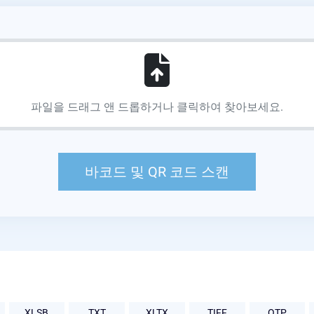
XLSB
TXT
XLTX
TIFF
OTP