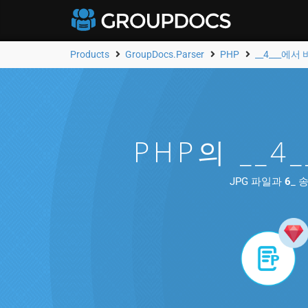
Products
GroupDocs.Parser
PHP
__4___에
PHP의 __
JPG 파일과
6
_ 