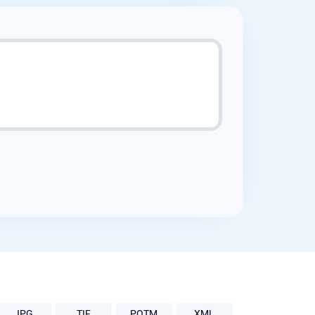
JPG
TIF
POTM
XML