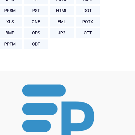
PPSM
PST
HTML
DOT
XLS
ONE
EML
POTX
BMP
ODS
JP2
OTT
PPTM
ODT