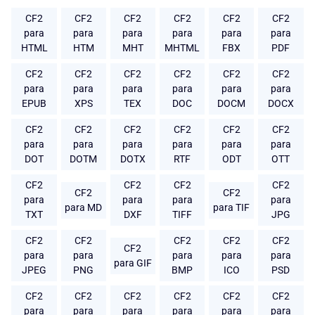
CF2
CF2
CF2
CF2
CF2
CF2
para
para
para
para
para
para
HTML
HTM
MHT
MHTML
FBX
PDF
CF2
CF2
CF2
CF2
CF2
CF2
para
para
para
para
para
para
EPUB
XPS
TEX
DOC
DOCM
DOCX
CF2
CF2
CF2
CF2
CF2
CF2
para
para
para
para
para
para
DOT
DOTM
DOTX
RTF
ODT
OTT
CF2
CF2
CF2
CF2
CF2
CF2
para
para
para
para
para MD
para TIF
TXT
DXF
TIFF
JPG
CF2
CF2
CF2
CF2
CF2
CF2
para
para
para
para
para
para GIF
JPEG
PNG
BMP
ICO
PSD
CF2
CF2
CF2
CF2
CF2
CF2
para
para
para
para
para
para