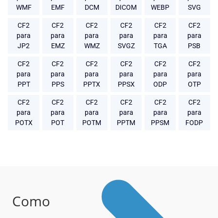
WMF
EMF
DCM
DICOM
WEBP
SVG
CF2
CF2
CF2
CF2
CF2
CF2
para
para
para
para
para
para
JP2
EMZ
WMZ
SVGZ
TGA
PSB
CF2
CF2
CF2
CF2
CF2
CF2
para
para
para
para
para
para
PPT
PPS
PPTX
PPSX
ODP
OTP
CF2
CF2
CF2
CF2
CF2
CF2
para
para
para
para
para
para
POTX
POT
POTM
PPTM
PPSM
FODP
Como