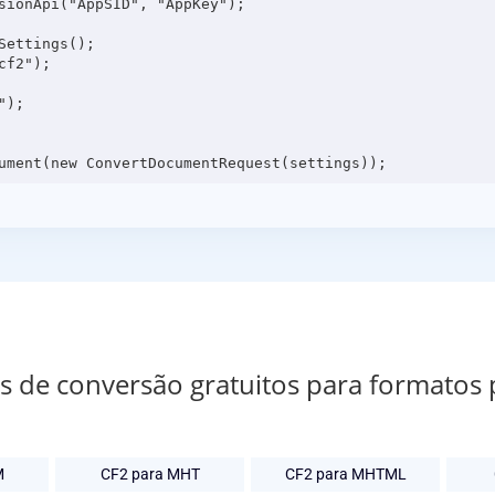
sionApi("AppSID", "AppKey");

ettings();

f2");

);

os de conversão gratuitos para formatos
M
CF2 para MHT
CF2 para MHTML