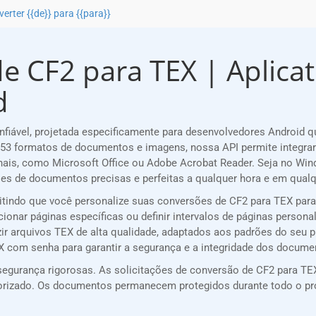
erter {{de}} para {{para}}
e CF2 para TEX | Aplicati
d
iável, projetada especificamente para desenvolvedores Android 
53 formatos de documentos e imagens, nossa API permite integra
nais, como Microsoft Office ou Adobe Acrobat Reader. Seja no Win
s de documentos precisas e perfeitas a qualquer hora e em qualqu
mitindo que você personalize suas conversões de CF2 para TEX par
cionar páginas específicas ou definir intervalos de páginas persona
zir arquivos TEX de alta qualidade, adaptados aos padrões do seu p
EX com senha para garantir a segurança e a integridade dos docume
egurança rigorosas. As solicitações de conversão de CF2 para TEX
utorizado. Os documentos permanecem protegidos durante todo o p