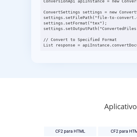
ConversionApi apiInstance = new Conver
ConvertSettings settings = new ConvertS
settings.setFilePath("file-to-convert.c
settings.setFormat("tex");

settings.setOutputPath("ConvertedFiles"
// Convert to Specified Format

Aplicativ
CF2 para HTML
CF2 para HT