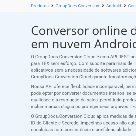
Produtos
GroupDocs.Conversion
Android
Conv
Conversor online d
em nuvem Androi
O GroupDocs.Conversion Cloud é uma API REST conf
para TEX sem esforço. Com suporte para mais de 1
aplicativos sem a necessidade de softwares adicio
GroupDocs.Conversion Cloud garante transformaçõe
Nossa API oferece flexibilidade incomparável, per
pode optar por converter documentos inteiros, sele
qualidade e a resolução da saída, permitindo produ
incluir marcas d’água ou proteger seus arquivos T
O GroupDocs.Conversion Cloud aplica medidas de s
ID do Cliente e Segredo, impedindo acesso não a
concluídas com consistência e confidencialidade.