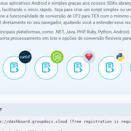
seus aplicativos Android é simples graças aos nossos SDKs abra
 facilitando o início rápido. Seja para criar um script simples ou
one a funcionalidade de conversão de CF2 para TEX com o mínimo 
PI diretamente no seu navegador, ajudando você a entender seus re
cipais plataformas, como .NET, Java, PHP, Ruby, Python, Android, G
 suporta processamento em lote e opções de conversão flexíveis pa
ST
s://dashboard.groupdocs.cloud (free registration is requi