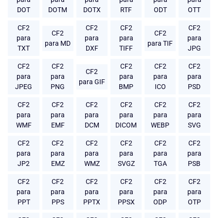
DOT
DOTM
DOTX
RTF
ODT
OTT
CF2
CF2
CF2
CF2
CF2
CF2
para
para
para
para
para MD
para TIF
TXT
DXF
TIFF
JPG
CF2
CF2
CF2
CF2
CF2
CF2
para
para
para
para
para
para GIF
JPEG
PNG
BMP
ICO
PSD
CF2
CF2
CF2
CF2
CF2
CF2
para
para
para
para
para
para
WMF
EMF
DCM
DICOM
WEBP
SVG
CF2
CF2
CF2
CF2
CF2
CF2
para
para
para
para
para
para
JP2
EMZ
WMZ
SVGZ
TGA
PSB
CF2
CF2
CF2
CF2
CF2
CF2
para
para
para
para
para
para
PPT
PPS
PPTX
PPSX
ODP
OTP