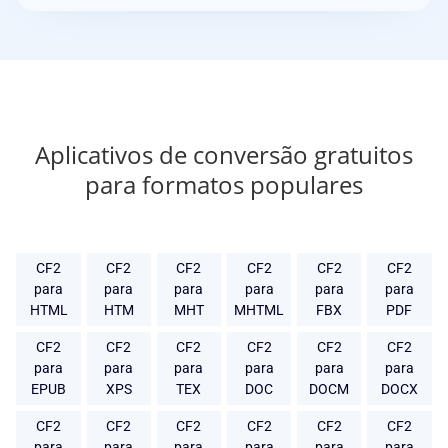
Aplicativos de conversão gratuitos
para formatos populares
CF2
CF2
CF2
CF2
CF2
CF2
para
para
para
para
para
para
HTML
HTM
MHT
MHTML
FBX
PDF
CF2
CF2
CF2
CF2
CF2
CF2
para
para
para
para
para
para
EPUB
XPS
TEX
DOC
DOCM
DOCX
CF2
CF2
CF2
CF2
CF2
CF2
para
para
para
para
para
para