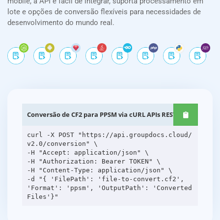
mobile, a API é fácil de integrar, suporta processamento em
lote e opções de conversão flexíveis para necessidades de
desenvolvimento do mundo real.
Conversão de CF2 para PPSM via cURL APIs REST
curl -X POST "https://api.groupdocs.cloud/
v2.0/conversion" \
-H "Accept: application/json" \
-H "Authorization: Bearer TOKEN" \
-H "Content-Type: application/json" \
-d "{ 'FilePath': 'file-to-convert.cf2',
'Format': 'ppsm', 'OutputPath': 'Converted