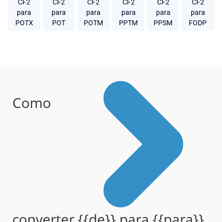
CF2
CF2
CF2
CF2
CF2
CF2
para
para
para
para
para
para
POTX
POT
POTM
PPTM
PPSM
FODP
Como
converter {{de}} para {{para}}