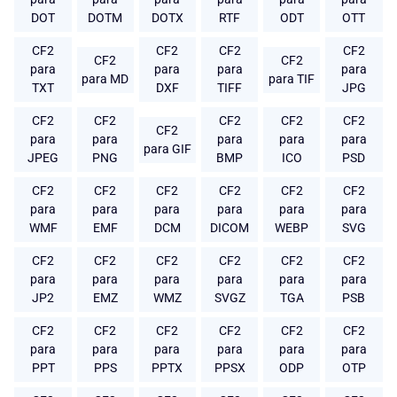
DOT
DOTM
DOTX
RTF
ODT
OTT
CF2
CF2
CF2
CF2
CF2
CF2
para
para
para
para
para MD
para TIF
TXT
DXF
TIFF
JPG
CF2
CF2
CF2
CF2
CF2
CF2
para
para
para
para
para
para GIF
JPEG
PNG
BMP
ICO
PSD
CF2
CF2
CF2
CF2
CF2
CF2
para
para
para
para
para
para
WMF
EMF
DCM
DICOM
WEBP
SVG
CF2
CF2
CF2
CF2
CF2
CF2
para
para
para
para
para
para
JP2
EMZ
WMZ
SVGZ
TGA
PSB
CF2
CF2
CF2
CF2
CF2
CF2
para
para
para
para
para
para
PPT
PPS
PPTX
PPSX
ODP
OTP