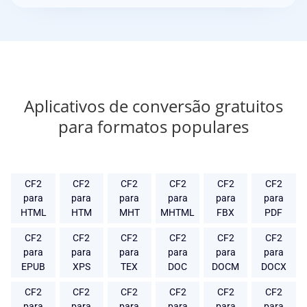
Aplicativos de conversão gratuitos
para formatos populares
CF2
CF2
CF2
CF2
CF2
CF2
para
para
para
para
para
para
HTML
HTM
MHT
MHTML
FBX
PDF
CF2
CF2
CF2
CF2
CF2
CF2
para
para
para
para
para
para
EPUB
XPS
TEX
DOC
DOCM
DOCX
CF2
CF2
CF2
CF2
CF2
CF2
para
para
para
para
para
para