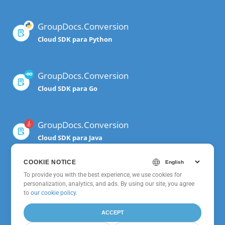
GroupDocs.Conversion
Cloud SDK para Python
GroupDocs.Conversion
Cloud SDK para Go
GroupDocs.Conversion
Cloud SDK para Java
COOKIE NOTICE
GroupDocs.Conversion
To provide you with the best experience, we use cookies for
personalization, analytics, and ads. By using our site, you agree
Cloud SDK para .NET
to
our cookie policy
.
ACCEPT
GroupDocs.Conversion