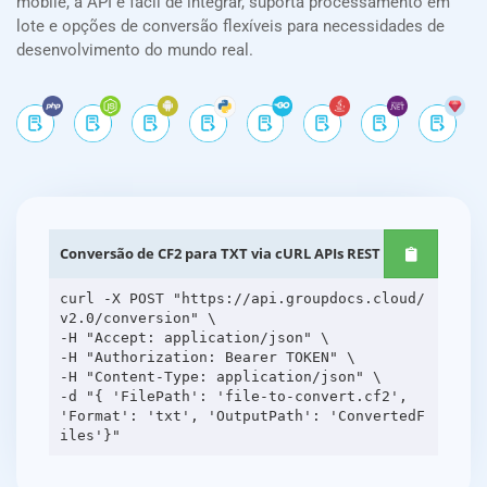
mobile, a API é fácil de integrar, suporta processamento em
lote e opções de conversão flexíveis para necessidades de
desenvolvimento do mundo real.
Conversão de CF2 para TXT via cURL APIs REST
curl -X POST "https://api.groupdocs.cloud/
v2.0/conversion" \
-H "Accept: application/json" \
-H "Authorization: Bearer TOKEN" \
-H "Content-Type: application/json" \
-d "{ 'FilePath': 'file-to-convert.cf2',
'Format': 'txt', 'OutputPath': 'ConvertedF