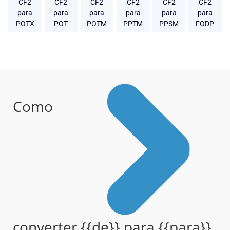
CF2
CF2
CF2
CF2
CF2
CF2
para
para
para
para
para
para
POTX
POT
POTM
PPTM
PPSM
FODP
Como
converter {{de}} para {{para}}