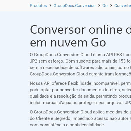
Produtos
GroupDocs.Conversion
Go
Converter
Conversor online d
em nuvem Go
O GroupDocs.Conversion Cloud é uma API REST conf
JP2 sem esforço. Com suporte para mais de 153 fo
sem a necessidade de softwares adicionais, como M
GroupDocs.Conversion Cloud garante transformaçõe
Nossa API oferece flexibilidade incomparável, per
pode optar por converter documentos inteiros, sele
qualidade e a resolução da saída, permitindo produz
incluir marcas d’água ou proteger seus arquivos J
O GroupDocs.Conversion Cloud aplica medidas de se
do Cliente e Segredo, impedindo acesso não auto
com consistência e confidencialidade.