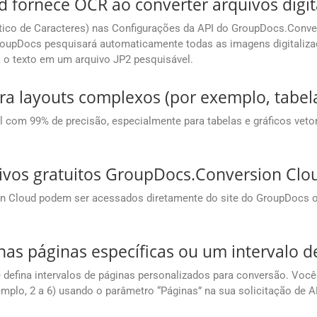
fornece OCR ao converter arquivos digita
co de Caracteres) nas Configurações da API do GroupDocs.Conver
roupDocs pesquisará automaticamente todas as imagens digitalizad
á o texto em um arquivo JP2 pesquisável.
ra layouts complexos (por exemplo, tabela
om 99% de precisão, especialmente para tabelas e gráficos vetori
ivos gratuitos GroupDocs.Conversion Clo
on Cloud podem ser acessados diretamente do site do GroupDocs o
as páginas específicas ou um intervalo d
efina intervalos de páginas personalizados para conversão. Você 
xemplo, 2 a 6) usando o parâmetro “Páginas” na sua solicitação de A