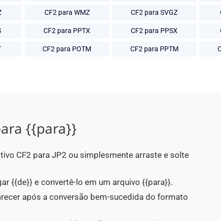
Z
CF2 para WMZ
CF2 para SVGZ
S
CF2 para PPTX
CF2 para PPSX
T
CF2 para POTM
CF2 para PPTM
ara {{para}}
ativo CF2 para JP2 ou simplesmente arraste e solte
ar {{de}} e convertê-lo em um arquivo {{para}}.
parecer após a conversão bem-sucedida do formato