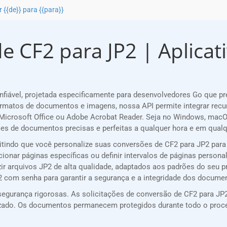
 {{de}} para {{para}}
e CF2 para JP2 | Aplicati
iável, projetada especificamente para desenvolvedores Go que p
rmatos de documentos e imagens, nossa API permite integrar recu
icrosoft Office ou Adobe Acrobat Reader. Seja no Windows, macOS
s de documentos precisas e perfeitas a qualquer hora e em qualqu
mitindo que você personalize suas conversões de CF2 para JP2 para
cionar páginas específicas ou definir intervalos de páginas persona
ir arquivos JP2 de alta qualidade, adaptados aos padrões do seu pr
P2 com senha para garantir a segurança e a integridade dos docume
gurança rigorosas. As solicitações de conversão de CF2 para JP2
rizado. Os documentos permanecem protegidos durante todo o pro