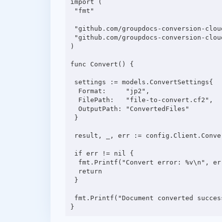
import (

 "fmt"

 "github.com/groupdocs-conversion-cloud/groupdocs-conversion-cloud-go-samples/config"

 "github.com/groupdocs-conversion-cloud/groupdocs-conversion-cloud-go/models"

)

func Convert() {

 settings := models.ConvertSettings{

  Format:     "jp2",

  FilePath:   "file-to-convert.cf2",

  OutputPath: "ConvertedFiles"

 }

 result, _, err := config.Client.ConvertApi.ConvertDocument(config.Ctx, settings)

 if err != nil {

  fmt.Printf("Convert error: %v\n", err)

  return

 }

 fmt.Printf("Document converted successfully: %v\n", result[0].Url)
