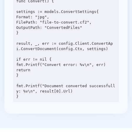
func Convert() {
settings := models.ConvertSettings{
Format: "jpg",
FilePath: "file-to-convert.cf2",
OutputPath: "ConvertedFiles"
}
result, _, err := config.Client.ConvertAp
i.ConvertDocument(config.Ctx, settings)
if err != nil {
fmt.Printf("Convert error: %v\n", err)
return
}
fmt.Printf("Document converted successfull
y: %v\n", result[0].Url)