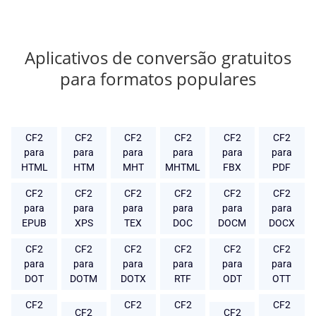
Aplicativos de conversão gratuitos
para formatos populares
CF2
CF2
CF2
CF2
CF2
CF2
para
para
para
para
para
para
HTML
HTM
MHT
MHTML
FBX
PDF
CF2
CF2
CF2
CF2
CF2
CF2
para
para
para
para
para
para
EPUB
XPS
TEX
DOC
DOCM
DOCX
CF2
CF2
CF2
CF2
CF2
CF2
para
para
para
para
para
para
DOT
DOTM
DOTX
RTF
ODT
OTT
CF2
CF2
CF2
CF2
CF2
CF2