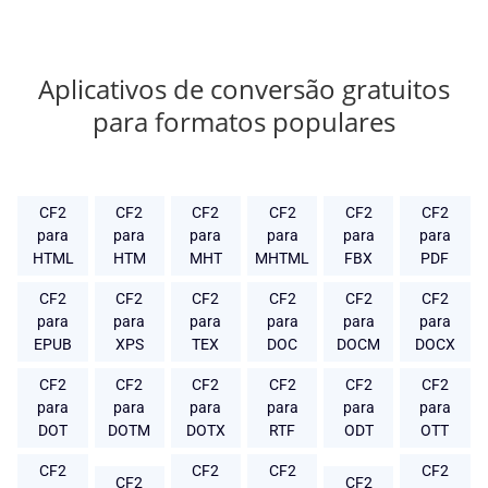
Aplicativos de conversão gratuitos
para formatos populares
CF2
CF2
CF2
CF2
CF2
CF2
para
para
para
para
para
para
HTML
HTM
MHT
MHTML
FBX
PDF
CF2
CF2
CF2
CF2
CF2
CF2
para
para
para
para
para
para
EPUB
XPS
TEX
DOC
DOCM
DOCX
CF2
CF2
CF2
CF2
CF2
CF2
para
para
para
para
para
para
DOT
DOTM
DOTX
RTF
ODT
OTT
CF2
CF2
CF2
CF2
CF2
CF2