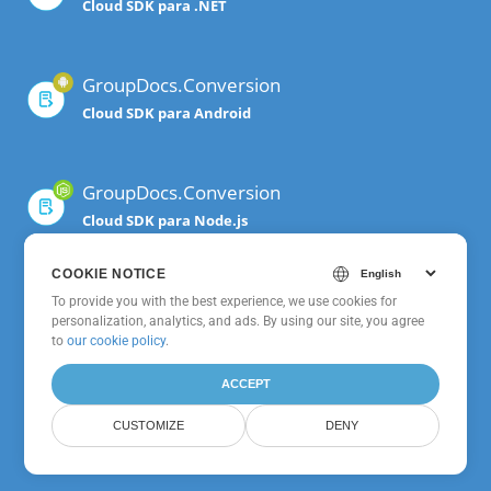
Cloud SDK para .NET
GroupDocs.Conversion
Cloud SDK para Android
GroupDocs.Conversion
Cloud SDK para Node.js
COOKIE NOTICE
GroupDocs.Conversion
To provide you with the best experience, we use cookies for
personalization, analytics, and ads. By using our site, you agree
Cloud SDK para Python
to
our cookie policy
.
ACCEPT
GroupDocs.Conversion
CUSTOMIZE
DENY
Cloud para cURL