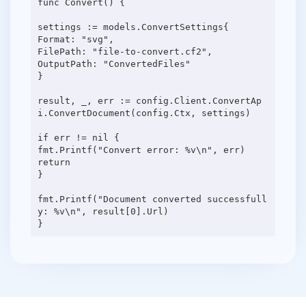
func Convert() {
settings := models.ConvertSettings{
Format: "svg",
FilePath: "file-to-convert.cf2",
OutputPath: "ConvertedFiles"
}
result, _, err := config.Client.ConvertAp
i.ConvertDocument(config.Ctx, settings)
if err != nil {
fmt.Printf("Convert error: %v\n", err)
return
}
fmt.Printf("Document converted successfull
y: %v\n", result[0].Url)