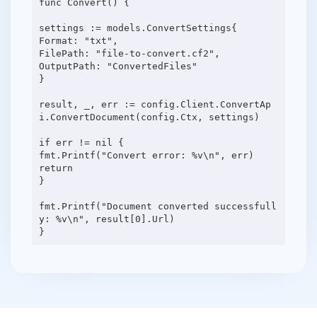
func Convert() {
settings := models.ConvertSettings{
Format: "txt",
FilePath: "file-to-convert.cf2",
OutputPath: "ConvertedFiles"
}
result, _, err := config.Client.ConvertAp
i.ConvertDocument(config.Ctx, settings)
if err != nil {
fmt.Printf("Convert error: %v\n", err)
return
}
fmt.Printf("Document converted successfull
y: %v\n", result[0].Url)