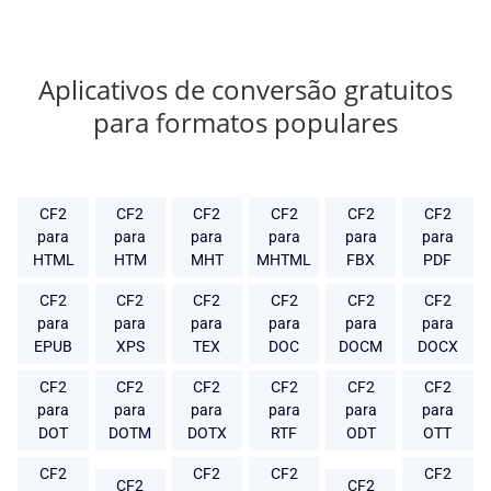
Aplicativos de conversão gratuitos
para formatos populares
CF2
CF2
CF2
CF2
CF2
CF2
para
para
para
para
para
para
HTML
HTM
MHT
MHTML
FBX
PDF
CF2
CF2
CF2
CF2
CF2
CF2
para
para
para
para
para
para
EPUB
XPS
TEX
DOC
DOCM
DOCX
CF2
CF2
CF2
CF2
CF2
CF2
para
para
para
para
para
para
DOT
DOTM
DOTX
RTF
ODT
OTT
CF2
CF2
CF2
CF2
CF2
CF2