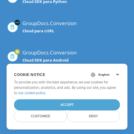
Cloud SDK para Python
GroupDocs.Conversion
Cloud para cURL
GroupDocs.Conversion
Cloud SDK para Android
COOKIE NOTICE
GroupDocs.Conversion
To provide you with the best experience, we use cookies for
personalization, analytics, and ads. By using our site, you agree
Cloud SDK para PHP
to
our cookie policy
.
ACCEPT
GroupDocs.Conversion
CUSTOMIZE
DENY
Cloud SDK para Node.js