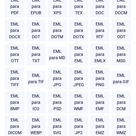
EML
EML
EML
EML
EML
EML
para
para
para
para
para
para
PDF
EPUB
XPS
TEX
DOC
DOCM
EML
EML
EML
EML
EML
EML
para
para
para
para
para
para
DOCX
DOT
DOTM
DOTX
RTF
ODT
EML
EML
EML
EML
EML
EML
para
para
para
para
para
para MD
OTT
TXT
EML
EMLX
MSG
EML
EML
EML
EML
EML
EML
para
para
para
para
para TIF
para GIF
TIFF
JPG
JPEG
PNG
EML
EML
EML
EML
EML
EML
para
para
para
para
para
para
BMP
ICO
PSD
WMF
EMF
DCM
EML
EML
EML
EML
EML
EML
para
para
para
para
para
para
DICOM
WEBP
SVG
JP2
EMZ
WMZ