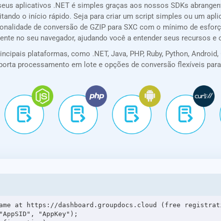
seus aplicativos .NET é simples graças aos nossos SDKs abrange
itando o início rápido. Seja para criar um script simples ou um a
cionalidade de conversão de GZIP para SXC com o mínimo de esforç
mente no seu navegador, ajudando você a entender seus recursos e
cipais plataformas, como .NET, Java, PHP, Ruby, Python, Android, G
 suporta processamento em lote e opções de conversão flexíveis pa
ame at https://dashboard.groupdocs.cloud (free registrati
"AppSID", "AppKey");
