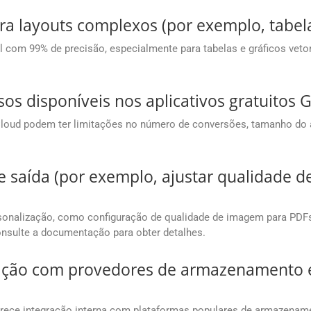
ra layouts complexos (por exemplo, tabela
om 99% de precisão, especialmente para tabelas e gráficos vetori
sos disponíveis nos aplicativos gratuito
 Cloud podem ter limitações no número de conversões, tamanho do
e saída (por exemplo, ajustar qualidade
onalização, como configuração de qualidade de imagem para PDFs, 
onsulte a documentação para obter detalhes.
egração com provedores de armazenament
ece integração interna com plataformas populares de armazename