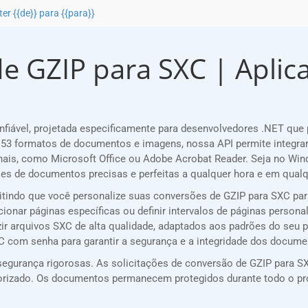
er {{de}} para {{para}}
e GZIP para SXC | Aplicat
iável, projetada especificamente para desenvolvedores .NET que
53 formatos de documentos e imagens, nossa API permite integra
nais, como Microsoft Office ou Adobe Acrobat Reader. Seja no Win
s de documentos precisas e perfeitas a qualquer hora e em qualqu
mitindo que você personalize suas conversões de GZIP para SXC pa
cionar páginas específicas ou definir intervalos de páginas persona
zir arquivos SXC de alta qualidade, adaptados aos padrões do seu p
XC com senha para garantir a segurança e a integridade dos docume
egurança rigorosas. As solicitações de conversão de GZIP para SX
utorizado. Os documentos permanecem protegidos durante todo o p