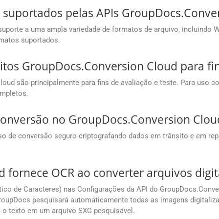
o suportados pelas APIs GroupDocs.Conve
porte a uma ampla variedade de formatos de arquivo, incluindo Wo
rmatos suportados.
uitos GroupDocs.Conversion Cloud para fi
oud são principalmente para fins de avaliação e teste. Para uso co
ompletos.
conversão no GroupDocs.Conversion Clou
o de conversão seguro criptografando dados em trânsito e em rep
fornece OCR ao converter arquivos digit
co de Caracteres) nas Configurações da API do GroupDocs.Conver
roupDocs pesquisará automaticamente todas as imagens digitalizad
rá o texto em um arquivo SXC pesquisável.