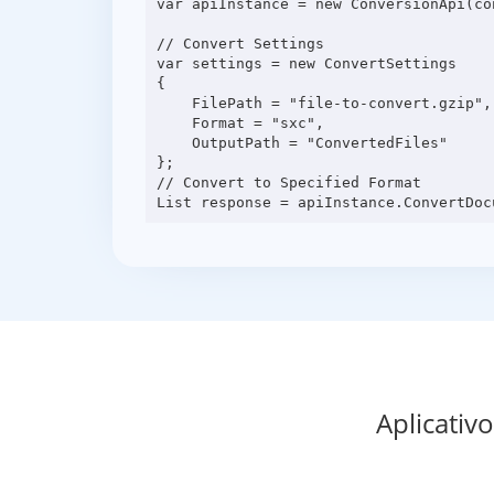
var apiInstance = new ConversionApi(con
// Convert Settings

var settings = new ConvertSettings

{

    FilePath = "file-to-convert.gzip",

    Format = "sxc",

    OutputPath = "ConvertedFiles"

};

// Convert to Specified Format

Aplicativ