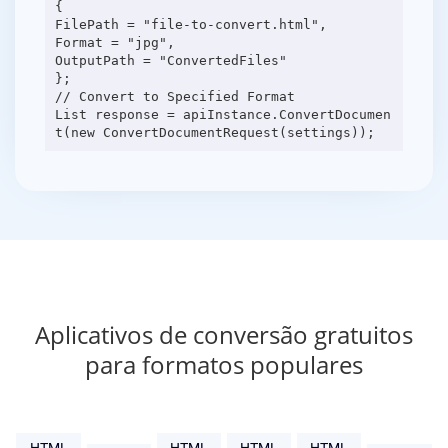
{
FilePath = "file-to-convert.html",
Format = "jpg",
OutputPath = "ConvertedFiles"
};
// Convert to Specified Format
List response = apiInstance.ConvertDocumen
Aplicativos de conversão gratuitos
para formatos populares