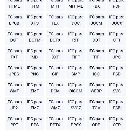
IFC para
IFC para
IFC para
IFC para
IFC para
IFC para
HTML
HTM
MHT
MHTML
FBX
PDF
IFC para
IFC para
IFC para
IFC para
IFC para
IFC para
EPUB
XPS
TEX
DOC
DOCM
DOCX
IFC para
IFC para
IFC para
IFC para
IFC para
IFC para
DOT
DOTM
DOTX
RTF
ODT
OTT
IFC para
IFC para
IFC para
IFC para
IFC para
IFC para
TXT
MD
DXF
TIFF
TIF
JPG
IFC para
IFC para
IFC para
IFC para
IFC para
IFC para
JPEG
PNG
GIF
BMP
ICO
PSD
IFC para
IFC para
IFC para
IFC para
IFC para
IFC para
WMF
EMF
DCM
DICOM
WEBP
SVG
IFC para
IFC para
IFC para
IFC para
IFC para
IFC para
JP2
EMZ
WMZ
SVGZ
TGA
PSB
IFC para
IFC para
IFC para
IFC para
IFC para
IFC para
PPT
PPS
PPTX
PPSX
ODP
OTP