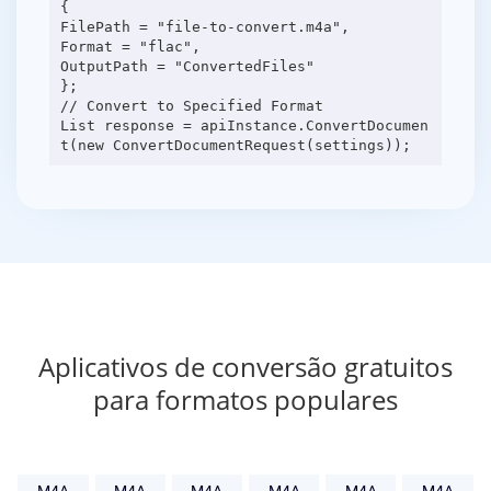
{
FilePath = "file-to-convert.m4a",
Format = "flac",
OutputPath = "ConvertedFiles"
};
// Convert to Specified Format
List response = apiInstance.ConvertDocumen
Aplicativos de conversão gratuitos
para formatos populares