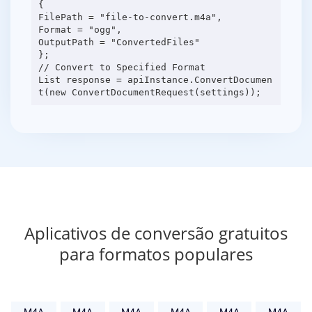
{
FilePath = "file-to-convert.m4a",
Format = "ogg",
OutputPath = "ConvertedFiles"
};
// Convert to Specified Format
List response = apiInstance.ConvertDocumen
Aplicativos de conversão gratuitos
para formatos populares