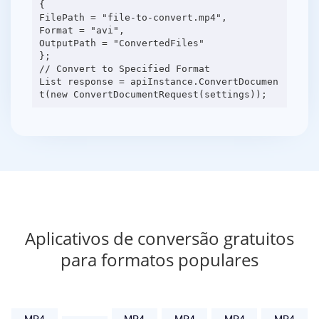
{
FilePath = "file-to-convert.mp4",
Format = "avi",
OutputPath = "ConvertedFiles"
};
// Convert to Specified Format
List response = apiInstance.ConvertDocumen
Aplicativos de conversão gratuitos
para formatos populares