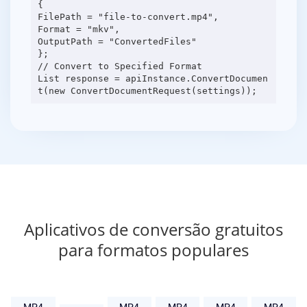
{
FilePath = "file-to-convert.mp4",
Format = "mkv",
OutputPath = "ConvertedFiles"
};
// Convert to Specified Format
List response = apiInstance.ConvertDocumen
Aplicativos de conversão gratuitos
para formatos populares