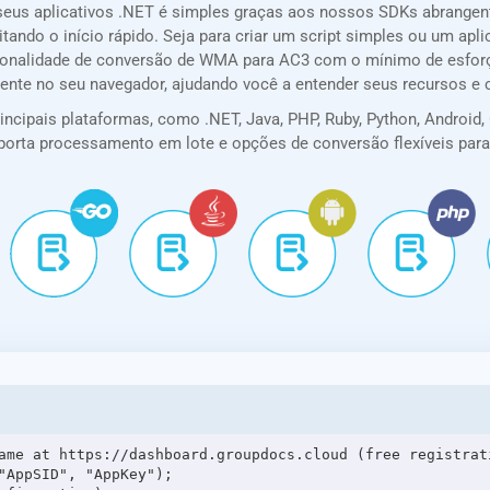
seus aplicativos .NET é simples graças aos nossos SDKs abrange
itando o início rápido. Seja para criar um script simples ou um a
ncionalidade de conversão de WMA para AC3 com o mínimo de esforç
mente no seu navegador, ajudando você a entender seus recursos e
cipais plataformas, como .NET, Java, PHP, Ruby, Python, Android, G
 suporta processamento em lote e opções de conversão flexíveis pa
ame at https://dashboard.groupdocs.cloud (free registrati
"AppSID", "AppKey");
