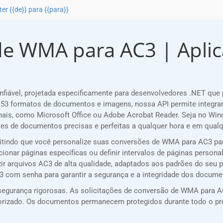
er {{de}} para {{para}}
e WMA para AC3 | Aplica
fiável, projetada especificamente para desenvolvedores .NET qu
53 formatos de documentos e imagens, nossa API permite integra
nais, como Microsoft Office ou Adobe Acrobat Reader. Seja no Win
s de documentos precisas e perfeitas a qualquer hora e em qualqu
mitindo que você personalize suas conversões de WMA para AC3 pa
cionar páginas específicas ou definir intervalos de páginas persona
zir arquivos AC3 de alta qualidade, adaptados aos padrões do seu p
C3 com senha para garantir a segurança e a integridade dos docume
egurança rigorosas. As solicitações de conversão de WMA para AC
utorizado. Os documentos permanecem protegidos durante todo o p