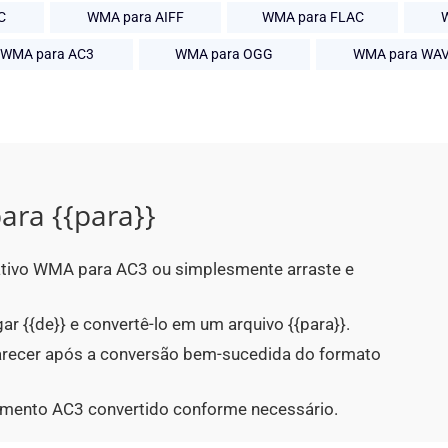
C
WMA para AIFF
WMA para FLAC
WMA para AC3
WMA para OGG
WMA para WA
ara {{para}}
cativo WMA para AC3 ou simplesmente arraste e
ar {{de}} e convertê-lo em um arquivo {{para}}.
parecer após a conversão bem-sucedida do formato
umento AC3 convertido conforme necessário.