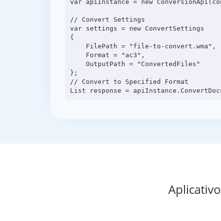
var apiInstance = new ConversionApi(con
// Convert Settings

var settings = new ConvertSettings

{

    FilePath = "file-to-convert.wma",

    Format = "ac3",

    OutputPath = "ConvertedFiles"

};

// Convert to Specified Format

Aplicativ