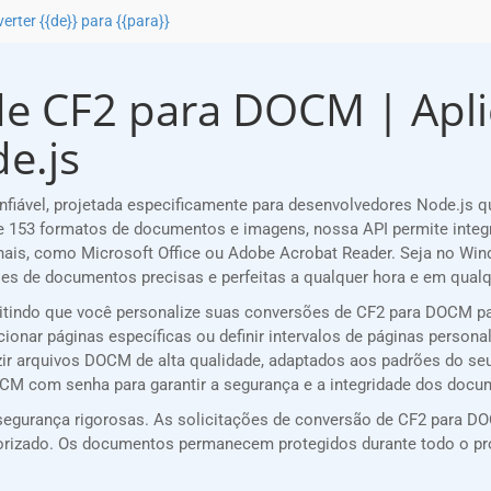
erter {{de}} para {{para}}
e CF2 para DOCM | Aplic
e.js
iável, projetada especificamente para desenvolvedores Node.js 
 153 formatos de documentos e imagens, nossa API permite integ
nais, como Microsoft Office ou Adobe Acrobat Reader. Seja no Win
s de documentos precisas e perfeitas a qualquer hora e em qualqu
mitindo que você personalize suas conversões de CF2 para DOCM p
cionar páginas específicas ou definir intervalos de páginas persona
zir arquivos DOCM de alta qualidade, adaptados aos padrões do seu
OCM com senha para garantir a segurança e a integridade dos docu
egurança rigorosas. As solicitações de conversão de CF2 para DO
utorizado. Os documentos permanecem protegidos durante todo o p