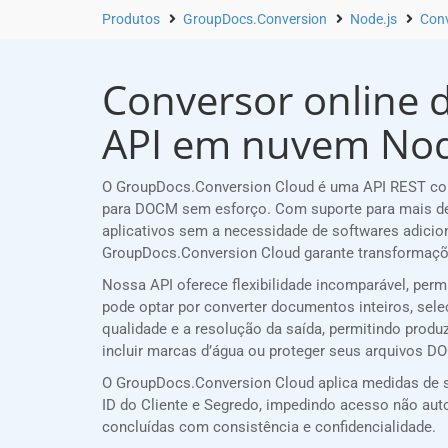
Produtos
GroupDocs.Conversion
Node.js
Conv
Conversor online d
API em nuvem Nod
O GroupDocs.Conversion Cloud é uma API REST conf
para DOCM sem esforço. Com suporte para mais de
aplicativos sem a necessidade de softwares adicio
GroupDocs.Conversion Cloud garante transformaçõe
Nossa API oferece flexibilidade incomparável, per
pode optar por converter documentos inteiros, sele
qualidade e a resolução da saída, permitindo produ
incluir marcas d’água ou proteger seus arquivos D
O GroupDocs.Conversion Cloud aplica medidas de s
ID do Cliente e Segredo, impedindo acesso não a
concluídas com consistência e confidencialidade.