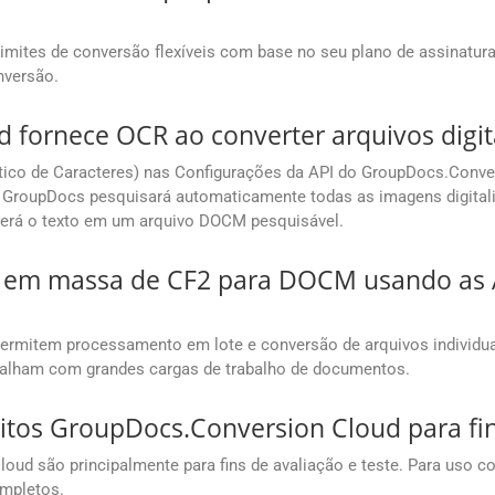
mites de conversão flexíveis com base no seu plano de assinatur
nversão.
 fornece OCR ao converter arquivos digi
co de Caracteres) nas Configurações da API do GroupDocs.Conver
 GroupDocs pesquisará automaticamente todas as imagens digitali
rterá o texto em um arquivo DOCM pesquisável.
s em massa de CF2 para DOCM usando as 
ermitem processamento em lote e conversão de arquivos individ
abalham com grandes cargas de trabalho de documentos.
uitos GroupDocs.Conversion Cloud para fi
oud são principalmente para fins de avaliação e teste. Para uso co
ompletos.