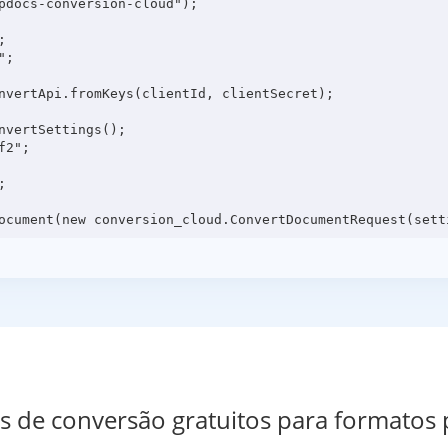
pdocs-conversion-cloud");



;

nvertApi.fromKeys(clientId, clientSecret);

vertSettings();

2";



os de conversão gratuitos para formatos