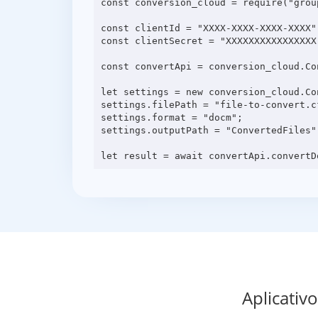
const conversion_cloud = require("grou
const clientId = "XXXX-XXXX-XXXX-XXXX";
const clientSecret = "XXXXXXXXXXXXXXXX"
const convertApi = conversion_cloud.Co
let settings = new conversion_cloud.Con
settings.filePath = "file-to-convert.cf
settings.format = "docm";

settings.outputPath = "ConvertedFiles";
Aplicativ