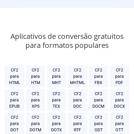
Aplicativos de conversão gratuitos
para formatos populares
CF2
CF2
CF2
CF2
CF2
CF2
para
para
para
para
para
para
HTML
HTM
MHT
MHTML
FBX
PDF
CF2
CF2
CF2
CF2
CF2
CF2
para
para
para
para
para
para
EPUB
XPS
TEX
DOC
DOCM
DOCX
CF2
CF2
CF2
CF2
CF2
CF2
para
para
para
para
para
para
DOT
DOTM
DOTX
RTF
ODT
OTT