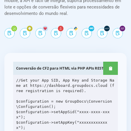
mobile, a API é fácil de integrar, suporta processamento em
lote e opções de conversão flexíveis para necessidades de
desenvolvimento do mundo real.
Conversão de CF2 para HTML via PHP APIs REST
//Get your App SID, App Key and Storage Na
me at https://dashboard.groupdocs.cloud (f
ree registration is required).
$configuration = new GroupDocs\Conversion
\Configuration();
$configuration->setAppSid("xxxx-xxxx-xxx
x");
$configuration->setAppKey("xxxxxxxxxxxx
x");