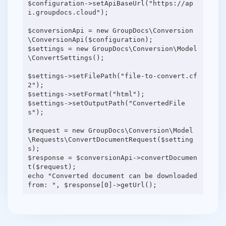
$configuration->setApiBaseUrl("https://ap
i.groupdocs.cloud");
$conversionApi = new GroupDocs\Conversion
\ConversionApi($configuration);
$settings = new GroupDocs\Conversion\Model
\ConvertSettings();
$settings->setFilePath("file-to-convert.cf
2");
$settings->setFormat("html");
$settings->setOutputPath("ConvertedFile
s");
$request = new GroupDocs\Conversion\Model
\Requests\ConvertDocumentRequest($setting
s);
$response = $conversionApi->convertDocumen
t($request);
echo "Converted document can be downloaded