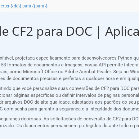
erter {{de}} para {{para}}
e CF2 para DOC | Aplicat
iável, projetada especificamente para desenvolvedores Python q
53 formatos de documentos e imagens, nossa API permite integra
nais, como Microsoft Office ou Adobe Acrobat Reader. Seja no Win
s de documentos precisas e perfeitas a qualquer hora e em qualqu
mitindo que você personalize suas conversões de CF2 para DOC par
cionar páginas específicas ou definir intervalos de páginas persona
zir arquivos DOC de alta qualidade, adaptados aos padrões do seu p
OC com senha para garantir a segurança e a integridade dos docum
egurança rigorosas. As solicitações de conversão de CF2 para DOC
utorizado. Os documentos permanecem protegidos durante todo o p