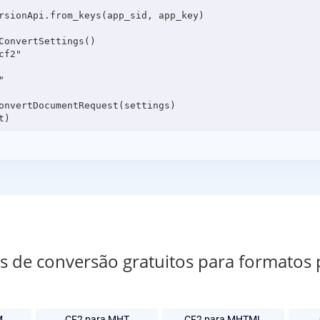
rsionApi.from_keys(app_sid, app_key)

onvertSettings()

f2"



onvertDocumentRequest(settings)

os de conversão gratuitos para formatos
M
CF2 para MHT
CF2 para MHTML