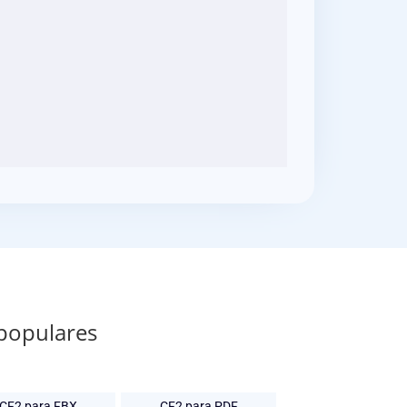
 populares
CF2 para FBX
CF2 para PDF