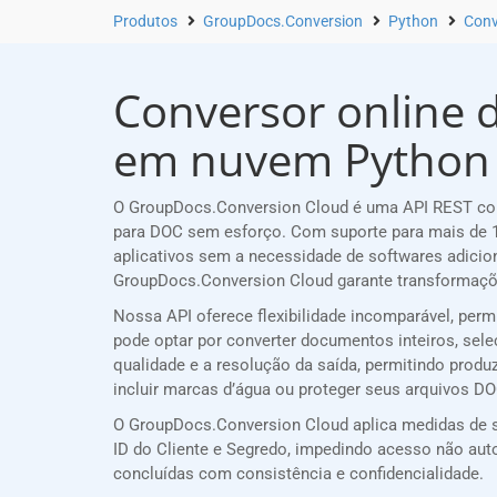
Produtos
GroupDocs.Conversion
Python
Conv
Conversor online d
em nuvem Python
O GroupDocs.Conversion Cloud é uma API REST conf
para DOC sem esforço. Com suporte para mais de 1
aplicativos sem a necessidade de softwares adicio
GroupDocs.Conversion Cloud garante transformaçõe
Nossa API oferece flexibilidade incomparável, per
pode optar por converter documentos inteiros, sele
qualidade e a resolução da saída, permitindo produ
incluir marcas d’água ou proteger seus arquivos D
O GroupDocs.Conversion Cloud aplica medidas de s
ID do Cliente e Segredo, impedindo acesso não a
concluídas com consistência e confidencialidade.