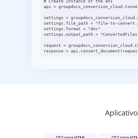
# Create instance of the API

api = groupdocs_conversion_cloud.Conve
settings = groupdocs_conversion_cloud.C
settings.file_path = "file-to-convert.c
settings.format = "doc"

settings.output_path = "ConvertedFiles"
request = groupdocs_conversion_cloud.C
Aplicativ
CF2 para HTML
CF2 para HT