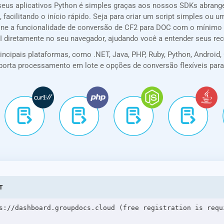
seus aplicativos Python é simples graças aos nossos SDKs abran
 facilitando o início rápido. Seja para criar um script simples ou
ione a funcionalidade de conversão de CF2 para DOC com o mínimo 
PI diretamente no seu navegador, ajudando você a entender seus re
cipais plataformas, como .NET, Java, PHP, Ruby, Python, Android, G
 suporta processamento em lote e opções de conversão flexíveis pa
T
s://dashboard.groupdocs.cloud (free registration is requi