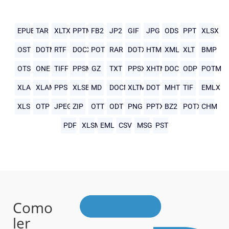
EPUB
TAR
XLTX
PPTM
FB2
JP2
GIF
JPG
ODS
PPT
XLSX
OST
DOTM
RTF
DOCX
POT
RAR
DOTX
HTML
XML
XLT
BMP
OTS
ONE
TIFF
PPSM
GZ
TXT
PPSX
XHTML
DOC
ODP
POTM
XLA
XLAM
PPS
XLSB
MD
DOCM
XLTM
DOT
MHTML
TIF
EMLX
XLS
OTP
JPEG
ZIP
OTT
ODT
PNG
PPTX
BZ2
POTX
CHM
PDF
XLSM
EML
CSV
MSG
PST
Como
ler