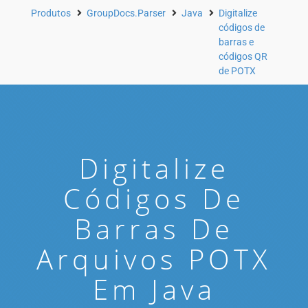
Produtos
GroupDocs.Parser
Java
Digitalize
códigos de
barras e
códigos QR
de POTX
Digitalize
Códigos De
Barras De
Arquivos POTX
Em Java