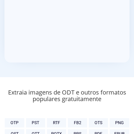
Extraia imagens de ODT e outros formatos
populares gratuitamente
OTP
PST
RTF
FB2
OTS
PNG
OST
OTT
POTX
PPS
PDF
EPUB