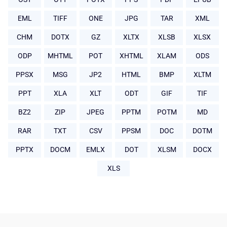
EML
TIFF
ONE
JPG
TAR
XML
CHM
DOTX
GZ
XLTX
XLSB
XLSX
ODP
MHTML
POT
XHTML
XLAM
ODS
PPSX
MSG
JP2
HTML
BMP
XLTM
PPT
XLA
XLT
ODT
GIF
TIF
BZ2
ZIP
JPEG
PPTM
POTM
MD
RAR
TXT
CSV
PPSM
DOC
DOTM
PPTX
DOCM
EMLX
DOT
XLSM
DOCX
XLS