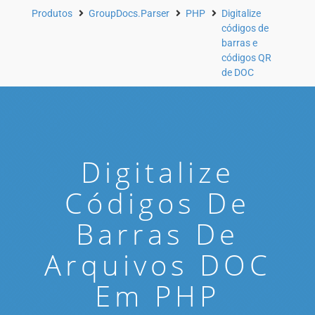
Produtos
GroupDocs.Parser
PHP
Digitalize
códigos de
barras e
códigos QR
de DOC
Digitalize
Códigos De
Barras De
Arquivos DOC
Em PHP