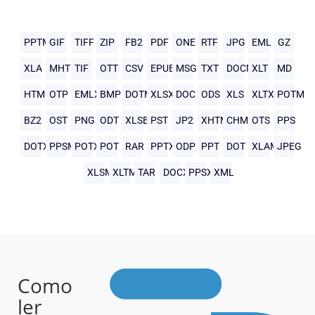
PPTM
GIF
TIFF
ZIP
FB2
PDF
ONE
RTF
JPG
EML
GZ
XLA
MHTML
TIF
OTT
CSV
EPUB
MSG
TXT
DOCM
XLT
MD
HTML
OTP
EMLX
BMP
DOTM
XLSX
DOC
ODS
XLS
XLTX
POTM
BZ2
OST
PNG
ODT
XLSB
PST
JP2
XHTML
CHM
OTS
PPS
DOTX
PPSM
POTX
POT
RAR
PPTX
ODP
PPT
DOT
XLAM
JPEG
XLSM
XLTM
TAR
DOCX
PPSX
XML
Como
ler