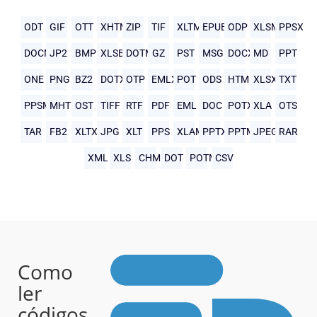
ODT
GIF
OTT
XHTML
ZIP
TIF
XLTM
EPUB
ODP
XLSM
PPSX
DOCM
JP2
BMP
XLSB
DOTM
GZ
PST
MSG
DOCX
MD
PPT
ONE
PNG
BZ2
DOTX
OTP
EMLX
POT
ODS
HTML
XLSX
TXT
PPSM
MHTML
OST
TIFF
RTF
PDF
EML
DOC
POTX
XLA
OTS
TAR
FB2
XLTX
JPG
XLT
PPS
XLAM
PPTX
PPTM
JPEG
RAR
XML
XLS
CHM
DOT
POTM
CSV
Como
ler
códigos