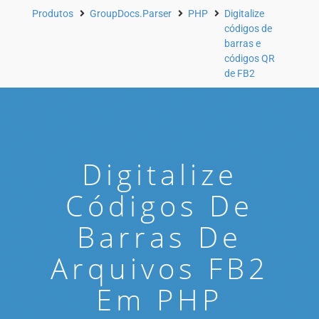
Produtos
GroupDocs.Parser
PHP
Digitalize
códigos de
barras e
códigos QR
de FB2
Digitalize
Códigos De
Barras De
Arquivos FB2
Em PHP