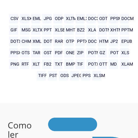
CSV
XLSX
EML
JPG
ODP
XLTM
EMLX
DOCX
ODT
PPSM
DOCM
GIF
MSG
XLTX
PPT
XLSB
MHTML
BZ2
XLA
DOTM
XHTML
PPTM
DOTX
CHM
XML
DOT
RAR
OTP
PPTX
DOC
HTML
JP2
EPUB
PPSX
OTS
TAR
OST
PDF
ONE
ZIP
POTM
GZ
POT
XLS
PNG
RTF
XLT
FB2
TXT
BMP
TIF
POTX
OTT
MD
XLAM
TIFF
PST
ODS
JPEG
PPS
XLSM
Como
ler