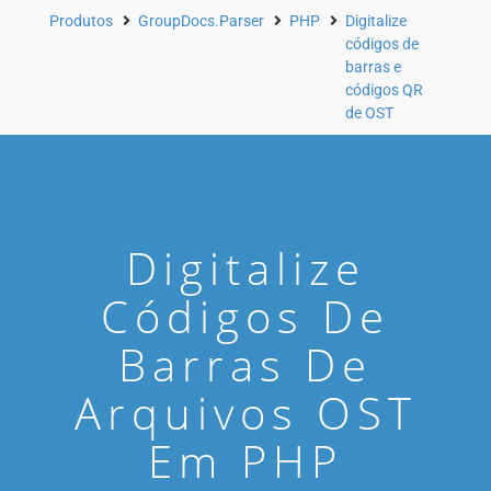
Produtos
GroupDocs.Parser
PHP
Digitalize
códigos de
barras e
códigos QR
de OST
Digitalize
Códigos De
Barras De
Arquivos OST
Em PHP