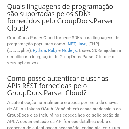
Quais linguagens de programação
são suportadas pelos SDKs
fornecidos pelo GroupDocs.Parser
Cloud?
GroupDocs.Parser Cloud fornece SDKs para linguagens de
programação populares como
.NET
,
Java
, [PHP]
(../../../php/),
Python
,
Ruby
e
Node.js
. Esses SDKs ajudam a
simplificar a integração do GroupDocs.Parser Cloud em
seus aplicativos.
Como posso autenticar e usar as
APIs REST fornecidas pelo
GroupDocs.Parser Cloud?
A autenticação normalmente é obtida por meio de chaves
de API ou tokens OAuth. Você obterá essas credenciais do
GroupDocs e as incluirá nos cabeçalhos de solicitação da
API. A documentação da API fornece detalhes sobre o
processo de autenticação necessário, endpoints, estrutura