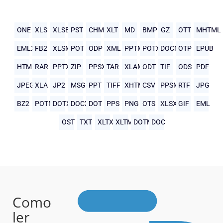
ONE
XLS
XLSB
PST
CHM
XLT
MD
BMP
GZ
OTT
MHTML
EMLX
FB2
XLSM
POT
ODP
XML
PPTM
POTX
DOCM
OTP
EPUB
HTML
RAR
PPTX
ZIP
PPSX
TAR
XLAM
ODT
TIF
ODS
PDF
JPEG
XLA
JP2
MSG
PPT
TIFF
XHTML
CSV
PPSM
RTF
JPG
BZ2
POTM
DOTX
DOCX
DOT
PPS
PNG
OTS
XLSX
GIF
EML
OST
TXT
XLTX
XLTM
DOTM
DOC
Como
ler