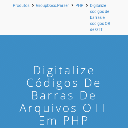
Produtos
GroupDocs.Parser
PHP
Digitalize
códigos de
barras e
códigos QR
de OTT
Digitalize
Códigos De
Barras De
Arquivos OTT
Em PHP