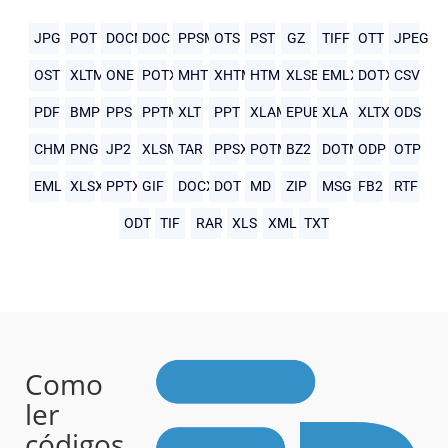
JPG
POT
DOCM
DOC
PPSM
OTS
PST
GZ
TIFF
OTT
JPEG
OST
XLTM
ONE
POTX
MHTML
XHTML
HTML
XLSB
EMLX
DOTX
CSV
PDF
BMP
PPS
PPTM
XLT
PPT
XLAM
EPUB
XLA
XLTX
ODS
CHM
PNG
JP2
XLSM
TAR
PPSX
POTM
BZ2
DOTM
ODP
OTP
EML
XLSX
PPTX
GIF
DOCX
DOT
MD
ZIP
MSG
FB2
RTF
ODT
TIF
RAR
XLS
XML
TXT
Como
ler
códigos