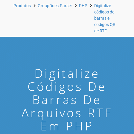
Produtos
GroupDocs.Parser
PHP
Digitalize
códigos de
barras e
códigos QR
de RTF
Digitalize
Códigos De
Barras De
Arquivos RTF
Em PHP